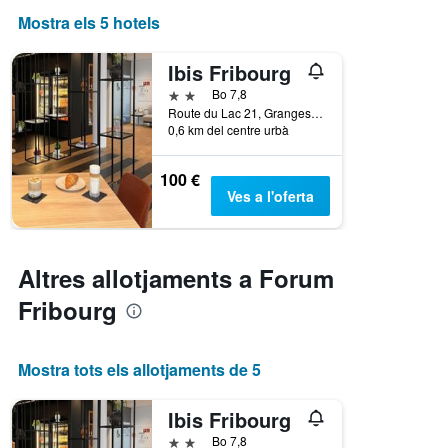
Mostra els 5 hotels
Ibis Fribourg
2 estrelles
Bo 7,8
Route du Lac 21, Granges-Paccot, Friburg, Suïssa
0,6 km del centre urbà
100 €
Ves a l'oferta
Altres allotjaments a Forum
Fribourg
Mostra tots els allotjaments de 5
Ibis Fribourg
2 estrelles
Bo 7,8