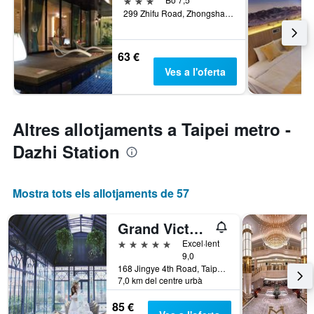
299 Zhifu Road, Zhongshan District, Taipei City, Taiwan
63 €
Ves a l'oferta
Altres allotjaments a Taipei metro -
Dazhi Station
Mostra tots els allotjaments de 57
Grand Victoria Hotel
5 estrelles
Excel·lent
9,0
168 Jingye 4th Road, Taipei City, Taiwan
7,0 km del centre urbà
85 €