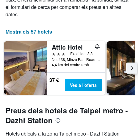
el formulari de cerca per comparar els preus en altres
dates.
Mostra els 57 hotels
Attic Hotel
3 estrelles
Excel·lent 8,3
No. 438, Minzu East Road, Taipei City, Taiwan
4,4 km del centre urbà
37 €
Ves a l'oferta
Preus dels hotels de Taipei metro -
Dazhi Station
Hotels ubicats a la zona Taipei metro - Dazhi Station