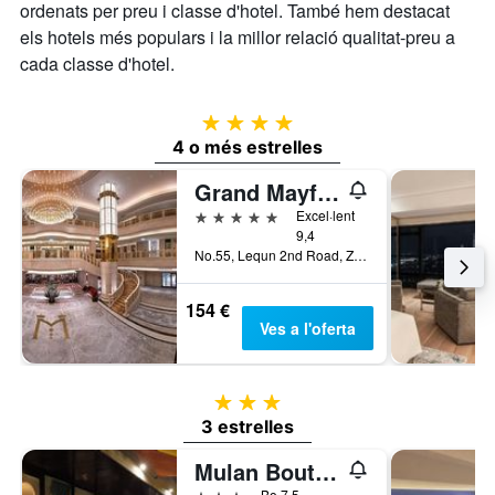
ordenats per preu i classe d'hotel. També hem destacat
els hotels més populars i la millor relació qualitat-preu a
cada classe d'hotel.
4 estrelles
4 o més estrelles
Grand Mayfull Hotel Taipei
5 estrelles
Excel·lent
9,4
No.55, Lequn 2nd Road, Zhongshan Dist., Taipei City, Taiwan
154 €
Ves a l'oferta
3 estrelles
3 estrelles
Mulan Boutique Hotel - Taipei Dazhi Branch
3 estrelles
Bo 7,5