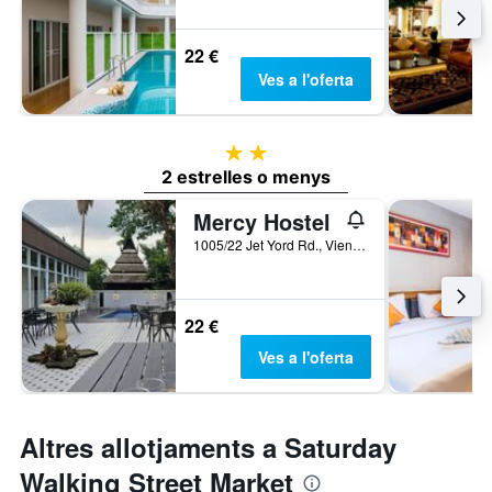
22 €
Ves a l'oferta
2 estrelles
2 estrelles o menys
Mercy Hostel
1005/22 Jet Yord Rd., Vieng, Chiang Rai, Tailàndia
22 €
Ves a l'oferta
Altres allotjaments a Saturday
Walking Street Market