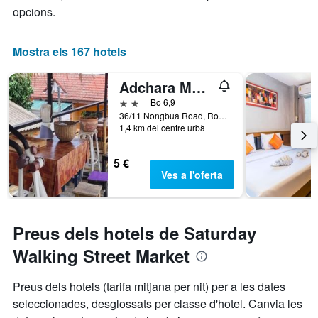
opcions.
Mostra els 167 hotels
Adchara Mansion
2 estrelles
Bo 6,9
36/11 Nongbua Road, Rop Wiang, Chiang Rai, Tailàndia
1,4 km del centre urbà
5 €
Ves a l'oferta
Preus dels hotels de Saturday
Walking Street Market
Preus dels hotels (tarifa mitjana per nit) per a les dates
seleccionades, desglossats per classe d'hotel. Canvia les