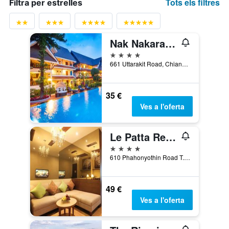
Tots els filtres
Filtra per estrelles
Nak Nakara Hotel
4 estrelles
661 Uttarakit Road, Chiang Rai, Tailàndia
35 €
Ves a l'oferta
Le Patta Resort & Hotel Chiang Rai
4 estrelles
610 Phahonyothin Road T.Wieng, Chiang Rai, Tailàndia
49 €
Ves a l'oferta