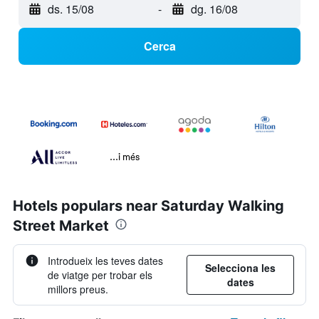
ds. 15/08
-
dg. 16/08
Cerca
...i més
Hotels populars near Saturday Walking
Street Market
Introdueix les teves dates
Selecciona les
de viatge per trobar els
dates
millors preus.