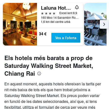
Laluna Hotel & Resort
4 estrelles
Excel·lent 8,9
160 Moo 14 Sanambin Road, Chiang Rai, Tailàndia
1,6 km del centre urbà
34 €
Ves a l'oferta
Els hotels més barats a prop de
Saturday Walking Street Market,
Chiang Rai
En aquest moment, aquests hotels ofereixen la tarifa per
nit més baixa de tots els que hem trobat pròxims a
Saturday Walking Street Market. Els preus poden variar
en funció de les dates seleccionades, així que, si tens
flexibilitat, utilitza el formulari de cerca per veure més