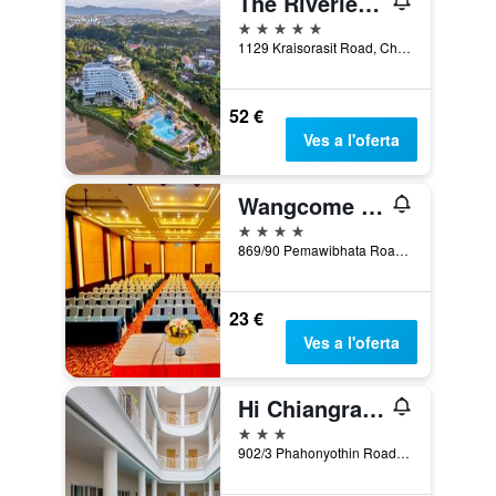
The Riverie by Katathani
5 estrelles
1129 Kraisorasit Road, Chiang Rai, Tailàndia
52 €
Ves a l'oferta
Wangcome Hotel
4 estrelles
869/90 Pemawibhata Road, Chiang Rai, Tailàndia
23 €
Ves a l'oferta
Hi Chiangrai Hotel
3 estrelles
902/3 Phahonyothin Road, Wiang, Mueang, Chiang Rai, Tailàndia