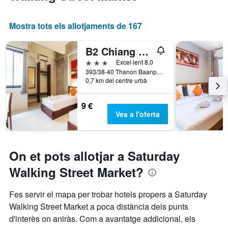
Mostra tots els allotjaments de 167
B2 Chiang Rai Boutique & Budget Hotel
3 estrelles
Excel·lent 8,0
393/38-40 Thanon Baanpa Pragarn Road, Chiang Rai, Tailàndia
0,7 km del centre urbà
9 €
Ves a l'oferta
On et pots allotjar a Saturday
Walking Street Market?
Fes servir el mapa per trobar hotels propers a Saturday
Walking Street Market a poca distància dels punts
d'interès on aniràs. Com a avantatge addicional, els