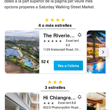
dates a la part superior de la pàgina per veure més
opcions properes a Saturday Walking Street Market.
4 estrelles
4 o més estrelles
The Riverie by Katathani
5 estrelles
Excel·lent
9,3
1129 Kraisorasit Road, Chiang Rai, Tailàndia
52 €
Ves a l'oferta
3 estrelles
3 estrelles
Hi Chiangrai Hotel
3 estrelles
Excel·lent 8,8
902/3 Phahonyothin Road, Wiang, Mueang, Chiang Rai, Tailàndia