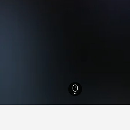
243.251
Gloucestershire
2.364
Chedworth Roman Villa