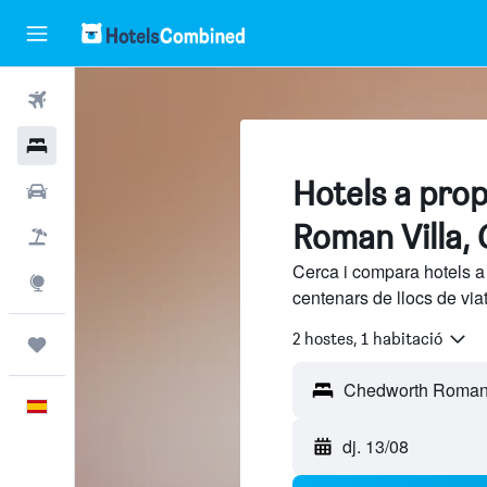
Vols
Hotels
Hotels a pro
Cotxes
Roman Villa,
Vol+hotel
Cerca i compara hotels 
Explore
centenars de llocs de via
2 hostes, 1 habitació
Viatges
Català
dj. 13/08