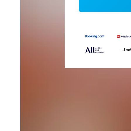
...i m