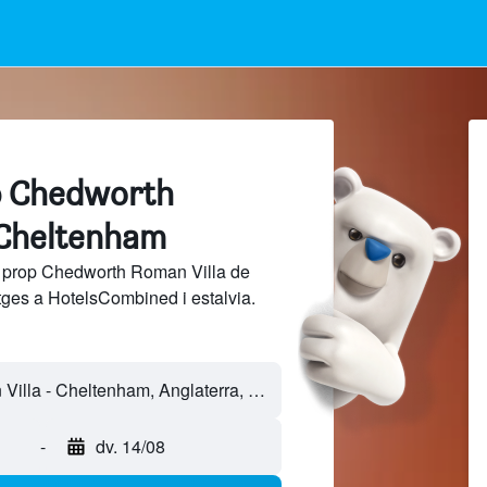
p Chedworth
 Cheltenham
a prop Chedworth Roman Villa de
tges a HotelsCombined i estalvia.
-
dv. 14/08