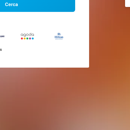
Cerca
és