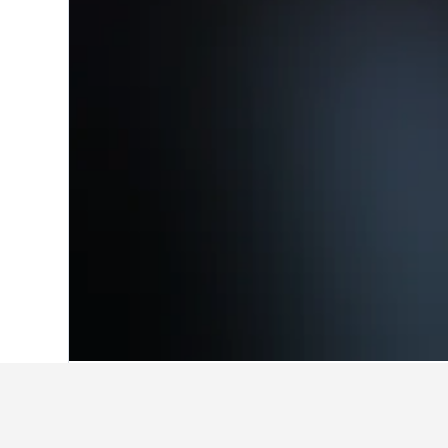
Home
Regne Unit
314.761
Anglaterra