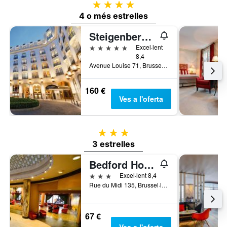
4 estrelles
4 o més estrelles
Steigenberger Wiltcher's
5 estrelles
Excel·lent
8,4
Avenue Louise 71, Brussel·les, Bèlgica
160 €
Ves a l'oferta
3 estrelles
3 estrelles
Bedford Hotel & Congress Centre
3 estrelles
Excel·lent 8,4
Rue du Midi 135, Brussel·les, Bèlgica
67 €