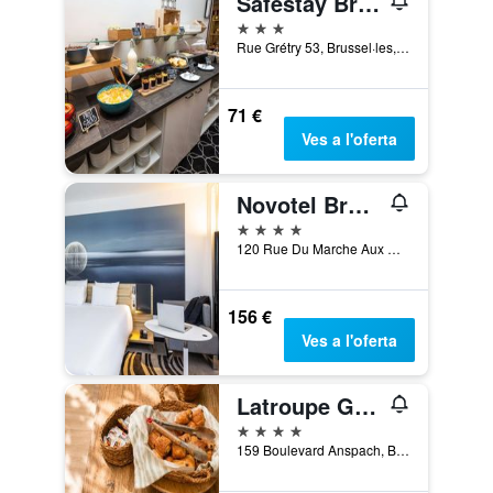
Safestay Brussels Grand Place
3 estrelles
Rue Grétry 53, Brussel·les, Bèlgica
71 €
Ves a l'oferta
Novotel Brussels off Grand Place
4 estrelles
120 Rue Du Marche Aux Herbes, Brussel·les, Bèlgica
156 €
Ves a l'oferta
Latroupe Grand Place
4 estrelles
159 Boulevard Anspach, Brussel·les, Bèlgica