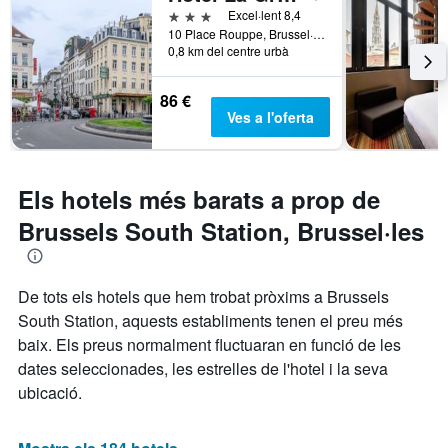
3 estrelles
Excel·lent 8,4
10 Place Rouppe, Brussel·les, Bèlgica
0,8 km del centre urbà
86 €
Ves a l'oferta
Els hotels més barats a prop de
Brussels South Station, Brussel·les
De tots els hotels que hem trobat pròxims a Brussels
South Station, aquests establiments tenen el preu més
baix. Els preus normalment fluctuaran en funció de les
dates seleccionades, les estrelles de l'hotel i la seva
ubicació.