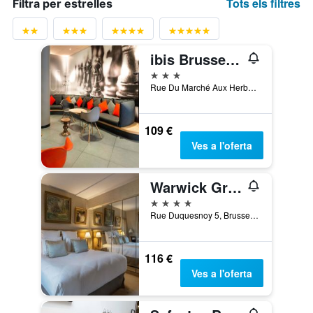
Tots els filtres
Filtra per estrelles
ibis Brussels off Grand Place
3 estrelles
Rue Du Marché Aux Herbes 100, Brussel·les, Bèlgica
109 €
Ves a l'oferta
Warwick Grand-Place Brussels
4 estrelles
Rue Duquesnoy 5, Brussel·les, Bèlgica
116 €
Ves a l'oferta