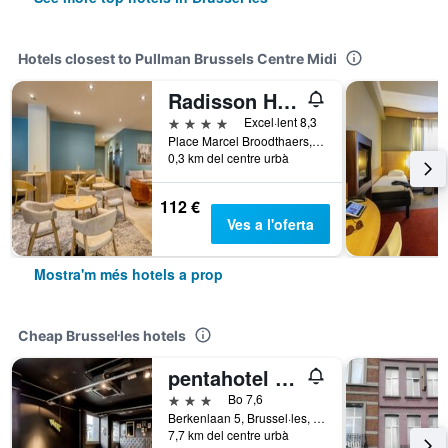
Hotels closest to Pullman Brussels Centre Midi
Radisson Hotel Brussels Centre Midi
4 estrelles
Excel·lent 8,3
Place Marcel Broodthaers, 3, Brussel·les, Bèlgica
0,3 km del centre urbà
112 €
Ves a l'oferta
Mostra'm més hotels a prop
Cheap Brussel·les hotels
pentahotel Brussels Airport
3 estrelles
Bo 7,6
Berkenlaan 5, Brussel·les, Bèlgica
7,7 km del centre urbà