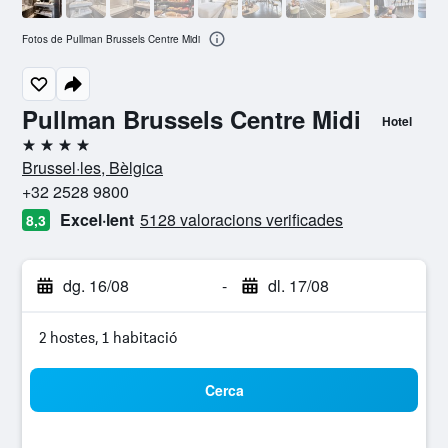
Fotos de Pullman Brussels Centre Midi
Pullman Brussels Centre Midi
Hotel
4 estrelles
Brussel·les, Bèlgica
+32 2528 9800
Excel·lent
5128 valoracions verificades
8,3
dg. 16/08
-
dl. 17/08
2 hostes, 1 habitació
Cerca