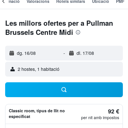
Informació
Valoracions
Hotels similars
Ubicació
PMF
Les millors ofertes per a Pullman
Brussels Centre Midi
dg. 16/08
-
dl. 17/08
2 hostes, 1 habitació
92 €
Classic room, tipus de llit no
especificat
per nit amb impostos