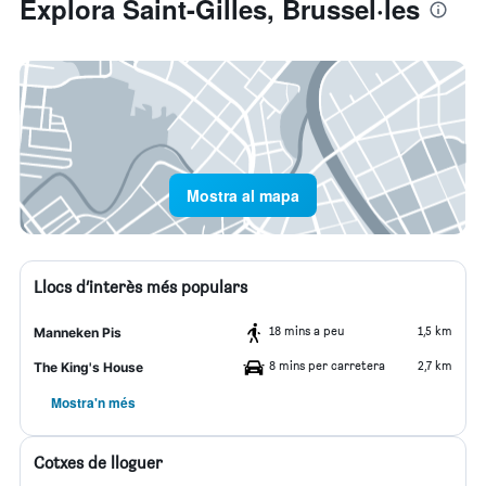
Explora Saint-Gilles, Brussel·les
Mostra al mapa
Llocs d’interès més populars
18 mins a peu
1,5 km
Manneken Pis
8 mins per carretera
2,7 km
The King's House
Mostra'n més
Cotxes de lloguer