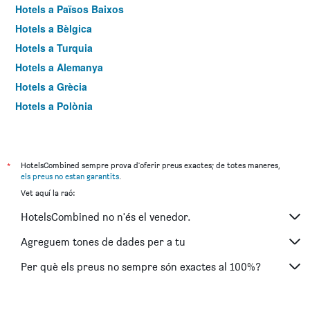
Hotels a Països Baixos
Hotels a Bèlgica
Hotels a Turquia
Hotels a Alemanya
Hotels a Grècia
Hotels a Polònia
Hotels a República Txeca
Hotels a Àustria
Hotels a Irlanda
*
HotelsCombined sempre prova d'oferir preus exactes; de totes maneres,
els preus no estan garantits
.
Hotels a Hongria
Vet aquí la raó:
Hotels a Malta
HotelsCombined no n'és el venedor.
Hotels a Suïssa
Hotels a Dinamarca
Agreguem tones de dades per a tu
Hotels a Noruega
Per què els preus no sempre són exactes al 100%?
Hotels a Suècia
Hotels a Croàcia