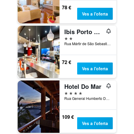
78 €
Ves a l'oferta
Ibis Porto Gaia
2 estrelles
Rua Mártir de São Sebastião, 247, Vila Nova de Gaia, Porto, Portugal
72 €
Ves a l'oferta
Hotel Do Mar
4 estrelles
Rua General Humberto Delgado, 10, Sesimbra, Setúbal, Portugal
109 €
Ves a l'oferta