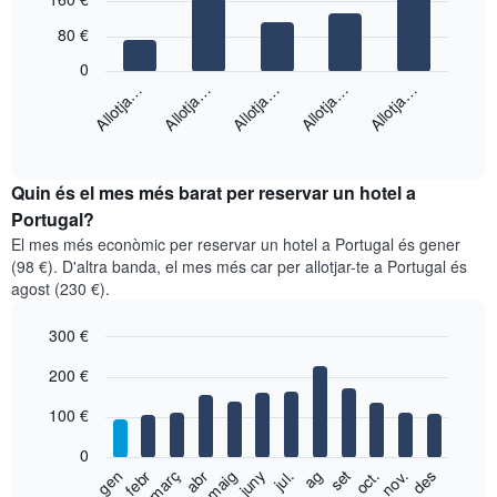
graphic.
chart
with
80 €
5
bars.
0
Allotja…
Allotja…
Allotja…
Allotja…
Allotja…
El
següent
End
of
gràfic
interactive
mostra
chart
el
Quin és el mes més barat per reservar un hotel a
preu
Portugal?
mitjà
El mes més econòmic per reservar un hotel a Portugal és gener
d'una
(98 €). D'altra banda, el mes més car per allotjar-te a Portugal és
habitació
agost (230 €).
doble
en
300 €
els
últims
Bar
Chart
200 €
graphic.
3
chart
with
dies,
100 €
12
agregat
bars.
per
0
puntuació
El
gen
febr
març
abr
maig
juny
jul.
ag
set
oct.
nov.
des
d'estrelles
següent
End