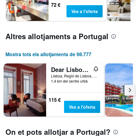
72 €
Ves a l'oferta
Altres allotjaments a Portugal
Mostra tots els allotjaments de 98.777
Dear Lisbon - Gallery House
Lisboa, Regió de Lisboa, Portugal
1,4 km del centre urbà
115 €
Ves a l'oferta
On et pots allotjar a Portugal?