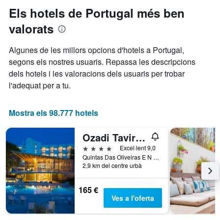
eix
s'acosta
Els hotels de Portugal més ben
Y
la
que
valorats
data
mostra
de
el
l'estada
Algunes de les millors opcions d'hotels a Portugal,
preu
El
mitjà
segons els nostres usuaris. Repassa les descripcions
gràfic
d'una
dels hotels i les valoracions dels usuaris per trobar
té
habitació
1
l'adequat per a tu.
eix
X
que
Mostra els 98.777 hotels
mostra
el
Ozadi Tavira Hotel
nombre
de
4 estrelles
Excel·lent 9,0
dies
Quintas Das Oliveiras E N 125, Tavira, Faro, Portugal
2,9 km del centre urbà
abans
de
l'estada
165 €
El
Ves a l'oferta
gràfic
té