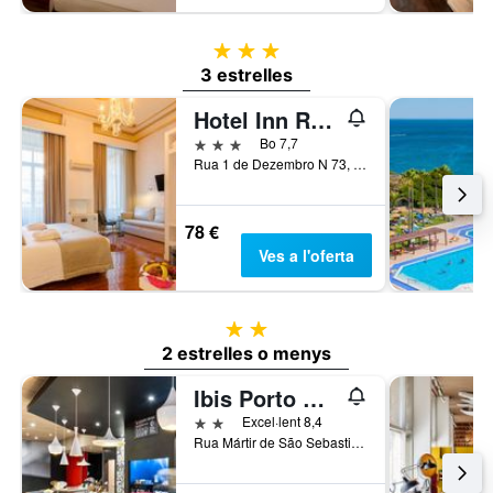
3 estrelles
3 estrelles
Hotel Inn Rossio
3 estrelles
Bo 7,7
Rua 1 de Dezembro N 73, Lisboa, Regió de Lisboa, Portugal
78 €
Ves a l'oferta
2 estrelles
2 estrelles o menys
Ibis Porto Gaia
2 estrelles
Excel·lent 8,4
Rua Mártir de São Sebastião, 247, Vila Nova de Gaia, Porto, Portugal