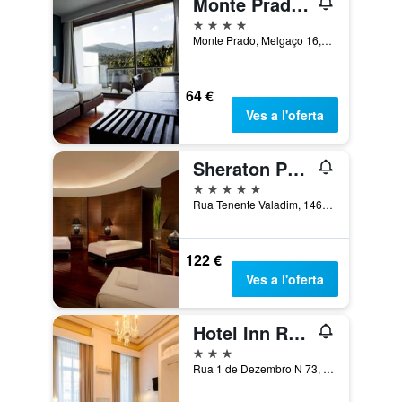
Monte Prado Hotel & Spa
4 estrelles
Monte Prado, Melgaço 16, Melgaço, Viana do Castelo, Portugal
64 €
Ves a l'oferta
Sheraton Porto Hotel & Spa
5 estrelles
Rua Tenente Valadim, 146, Porto, Porto, Portugal
122 €
Ves a l'oferta
Hotel Inn Rossio
3 estrelles
Rua 1 de Dezembro N 73, Lisboa, Regió de Lisboa, Portugal