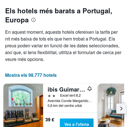
1
eix
Els hotels més barats a Portugal,
Y
que
Europa
mostra
el
En aquest moment, aquests hotels ofereixen la tarifa per
preu
nit més baixa de tots els que hem trobat a Portugal. Els
mitjà
d'una
preus poden variar en funció de les dates seleccionades,
habitació
així que, si tens flexibilitat, utilitza el formulari de cerca per
veure més opcions.
Mostra els 98.777 hotels
ibis Guimaraes Centro
2 estrelles
Excel·lent 8,2
Avenida Conde Margarido 12, Guimarães, Braga, Portugal
0,6 km del centre urbà
39 €
Ves a l'oferta