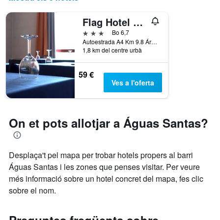
Flag Hotel Porto Maia
3 estrelles
Bo 6,7
Autoestrada A4 Km 9.8 Área De Servicio De Aguas Santas, Águas Santas, Porto, Portugal
1,8 km del centre urbà
59 €
Ves a l'oferta
On et pots allotjar a Águas Santas?
Desplaça't pel mapa per trobar hotels propers al barri
Águas Santas i les zones que penses visitar. Per veure
més informació sobre un hotel concret del mapa, fes clic
sobre el nom.