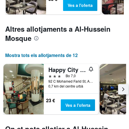
Ves a l'oferta
Altres allotjaments a Al-Hussein
Mosque
Mostra tots els allotjaments de 12
Happy City Hotel
3 estrelles
Bo 7,0
92 C Mohamed Farid St, Abdin Sq., El Caire, Egipte
0,7 km del centre urbà
23 €
Ves a l'oferta
On et pots allotjar a Al-Hussein