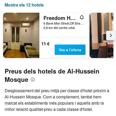
Mostra els 12 hotels
Freedom Hostel
6 Bank Misr Street,Off Sherif St.Front of the Central Bank of Egypt., El Caire, Egipte
0,6 km del centre urbà
11 €
Ves a l'oferta
Preus dels hotels de Al-Hussein
Mosque
Desglossament del preu mitjà per classe d'hotel pròxim a
Al-Hussein Mosque. Com a complement, també hem
marcat els establiments més populars i aquells amb la
millor relació qualitat-preu a cada classe d'hotel.