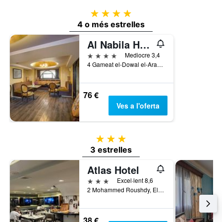
4 estrelles
4 o més estrelles
Al Nabila Hotel
4 estrelles
Mediocre 3,4
4 Gameat el-Dowal el-Arabiya Street, El Caire, Egipte
76 €
Ves a l'oferta
3 estrelles
3 estrelles
Atlas Hotel
3 estrelles
Excel·lent 8,6
2 Mohammed Roushdy, El Caire, Egipte
38 €