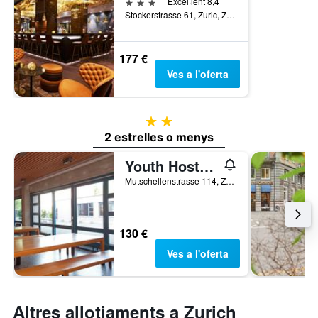
3 estrelles
Excel·lent 8,4
Stockerstrasse 61, Zuric, Zuric, Suïssa
177 €
Ves a l'oferta
2 estrelles
2 estrelles o menys
Youth Hostel Zurich
Mutschellenstrasse 114, Zuric, Zuric, Suïssa
130 €
Ves a l'oferta
Altres allotjaments a Zurich