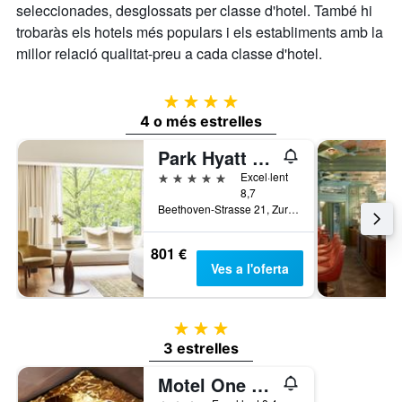
seleccionades, desglossats per classe d'hotel. També hi
trobaràs els hotels més populars i els establiments amb la
millor relació qualitat-preu a cada classe d'hotel.
4 estrelles
4 o més estrelles
Park Hyatt Zurich
5 estrelles
Excel·lent
8,7
Beethoven-Strasse 21, Zuric, Zuric, Suïssa
801 €
Ves a l'oferta
3 estrelles
3 estrelles
Motel One Zürich