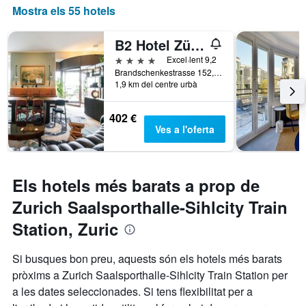
Mostra els 55 hotels
B2 Hotel Zürich
4 estrelles
Excel·lent 9,2
Brandschenkestrasse 152, Zuric, Zuric, Suïssa
1,9 km del centre urbà
402 €
Ves a l'oferta
Els hotels més barats a prop de
Zurich Saalsporthalle-Sihlcity Train
Station, Zuric
Si busques bon preu, aquests són els hotels més barats
pròxims a Zurich Saalsporthalle-Sihlcity Train Station per
a les dates seleccionades. Si tens flexibilitat per a