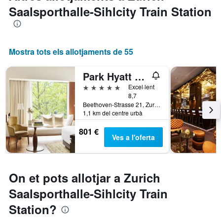
Saalsporthalle-Sihlcity Train Station
Mostra tots els allotjaments de 55
Park Hyatt Zurich
5 estrelles
Excel·lent
8,7
Beethoven-Strasse 21, Zuric, Zuric, Suïssa
1,1 km del centre urbà
801 €
Ves a l'oferta
On et pots allotjar a Zurich
Saalsporthalle-Sihlcity Train
Station?