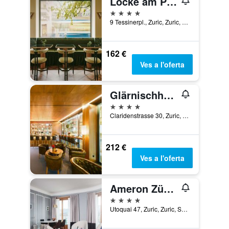
Locke am Platz Zurich
4 estrelles
9 Tessinerpl., Zuric, Zuric, Suïssa
162 €
Ves a l'oferta
Glärnischhof By Trinity
4 estrelles
Claridenstrasse 30, Zuric, Zuric, Suïssa
212 €
Ves a l'oferta
Ameron Zürich Bellerive Au Lac
4 estrelles
Utoquai 47, Zuric, Zuric, Suïssa