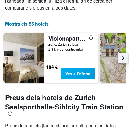
l'arribada i la sortida, utilitza el formulari de cerca per
comparar els preus en altres dates.
Mostra els 55 hotels
Visionapartments Zurich Wolframplatz
Zuric, Zuric, Suïssa
2,3 km del centre urbà
104 €
Ves a l'oferta
Preus dels hotels de Zurich
Saalsporthalle-Sihlcity Train Station
Preus dels hotels (tarifa mitjana per nit) per a les dates