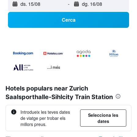
ds. 15/08
-
dg. 16/08
Cerca
...i més
Hotels populars near Zurich
Saalsporthalle-Sihlcity Train Station
Introdueix les teves dates
Selecciona les
de viatge per trobar els
dates
millors preus.