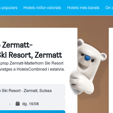
s populars
Hotels millor valorats
Hotels més barats
On 
p Zermatt-
ki Resort, Zermatt
 prop Zermatt-Matterhorn Ski Resort
viatges a HotelsCombined i estalvia.
-
dg. 16/08