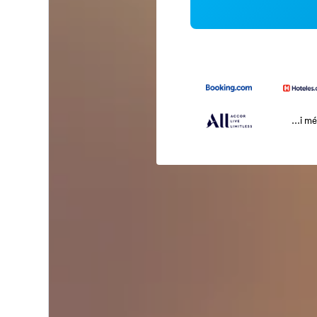
...i m