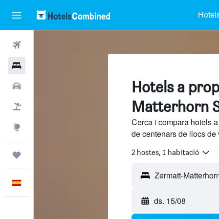
Hotel
Vols
Hotels
Hotels a pro
Cotxes
Matterhorn S
Vol+hotel
Cerca i compara hotels a
Explore
de centenars de llocs de 
2 hostes, 1 habitació
Viatges
Català
ds. 15/08