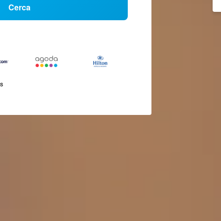
Cerca
és