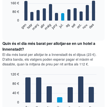
160 €
graphic.
chart
with
80 €
12
bars.
0
El
gen
febr
març
abr
maig
juny
jul.
ag
set
oct.
nov.
des
següent
End
of
gràfic
interactive
mostra
chart
el
Quin és el dia més barat per allotjar-se en un hotel a
preu
Innenstadt?
mitjà
El dia més barat per allotjar-te a Innenstadt és el dijous (23 €).
d'una
D'altra banda, els viatgers poden esperar pagar el màxim el
habitació
dissabte, quan la mitjana de preu per nit arriba als 112 €.
per
mesos
120 €
El
gràfic
Bar
Chart
graphic.
80 €
té
chart
with
1
7
eix
40 €
bars.
X
que
0
El
mostra