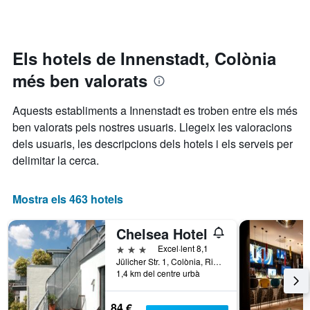
trobat
que
a
en
mostra
mesura
els
les
que
darrers
categories
s'acosta
3
Els hotels de Innenstadt, Colònia
d'hotel
la
dies
per
més ben valorats
data
estrelles.
de
El
l'estada
Aquests establiments a Innenstadt es troben entre els més
gràfic
El
ben valorats pels nostres usuaris. Llegeix les valoracions
té
gràfic
1
dels usuaris, les descripcions dels hotels i els serveis per
té
eix
1
delimitar la cerca.
Y
eix
que
X
mostra
que
Mostra els 463 hotels
el
mostra
preu
el
Chelsea Hotel
mitjà
nombre
d'una
de
3 estrelles
Excel·lent 8,1
habitació
dies
Jülicher Str. 1, Colònia, Rin del Nord-Westfàlia, Alemanya
per
1,4 km del centre urbà
abans
a
de
aquest
l'estada
84 €