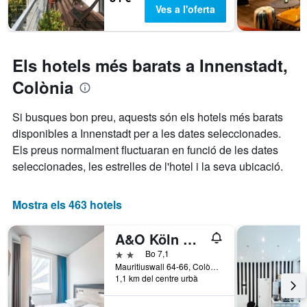
cap
El
Ves a l'oferta
de
gràfic
setmana,
té
trobat
1
en
eix
Els hotels més barats a Innenstadt,
els
Y
que
Colònia
darrers
mostra
3
el
Si busques bon preu, aquests són els hotels més barats
dies
preu
disponibles a Innenstadt per a les dates seleccionades.
mitjà
d'una
Els preus normalment fluctuaran en funció de les dates
habitació
seleccionades, les estrelles de l'hotel i la seva ubicació.
Mostra els 463 hotels
A&O Köln Neumarkt
2 estrelles
Bo 7,1
Mauritiuswall 64-66, Colònia, Rin del Nord-Westfàlia, Alemanya
1,1 km del centre urbà