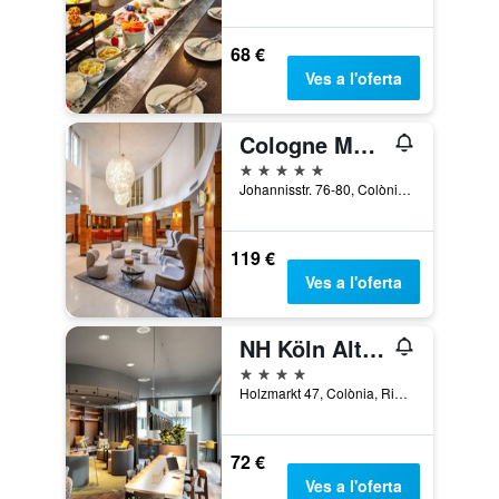
68 €
Ves a l'oferta
Cologne Marriott Hotel
5 estrelles
Johannisstr. 76-80, Colònia, Rin del Nord-Westfàlia, Alemanya
119 €
Ves a l'oferta
NH Köln Altstadt
4 estrelles
Holzmarkt 47, Colònia, Rin del Nord-Westfàlia, Alemanya
72 €
Ves a l'oferta