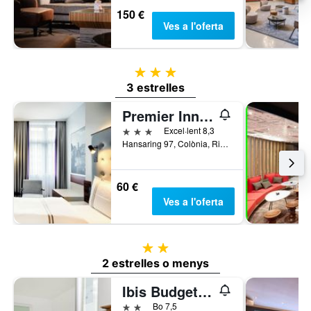
150 €
Ves a l'oferta
3 estrelles
3 estrelles
Premier Inn Köln City Mediapark
3 estrelles
Excel·lent 8,3
Hansaring 97, Colònia, Rin del Nord-Westfàlia, Alemanya
60 €
Ves a l'oferta
2 estrelles
2 estrelles o menys
Ibis Budget Köln Messe
2 estrelles
Bo 7,5