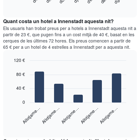
dc.
dj.
dv.
ds.
dg.
dl.
dt.
següent
End
els
of
quadre
mesos.
interactive
mostra
chart
El
el
Quant costa un hotel a Innenstadt aquesta nit?
gràfic
preu
Els usuaris han trobat preus per a hotels a Innenstadt aquesta nit a
té
mitjà
partir de 23 €, que pugen fins a un cost mitjà de 40 €, basat en les
1
d'una
eix
cerques de les últimes 72 hores. Els preus comencen a partir de
habitació
Y
65 € per a un hotel de 4 estrelles a Innenstadt per a aquesta nit.
cada
que
dia
mostra
120 €
de
el
Bar
la
Chart
preu
graphic.
chart
setmana
80 €
mitjà
with
El
d'una
5
gràfic
bars.
40 €
habitació
té
1
El
0
eix
següent
Allotjame…
Allotjame…
Allotjame…
Allotjame…
Allotjame…
X
gràfic
que
mostra
mostra
End
el
els
of
preu
interactive
dies
mitjà
chart
de