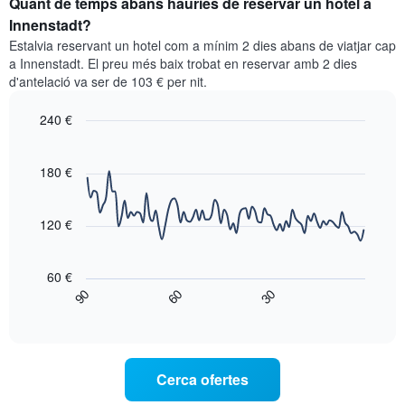
Quant de temps abans hauries de reservar un hotel a
d'una
mostra
habitació
Innenstadt?
les
per
categories
Estalvia reservant un hotel com a mínim 2 dies abans de viatjar cap
a
d'hotels
a Innenstadt. El preu més baix trobat en reservar amb 2 dies
aquest
per
d'antelació va ser de 103 € per nit.
cap
estrelles.
de
El
240 €
setmana
gràfic
trobat
Line
Chart
té
graphic.
chart
en
1
with
180 €
els
eix
90
darrers
data
Y
3
points.
que
120 €
dies,
mostra
agregat
El
el
per
següent
preu
60 €
puntuació
gràfic
mitjà
90
60
30
d'estrelles
mostra
End
d'una
El
of
com
habitació
interactive
gràfic
varia
per
chart
té
el
a
1
preu
aquesta
Cerca ofertes
eix
d'una
nit,
X
habitació