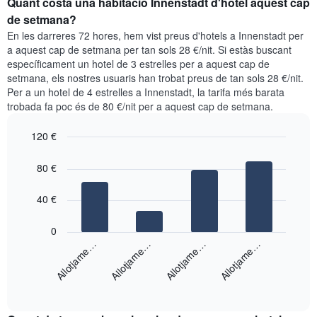
Quant costa una habitació Innenstadt d'hotel aquest cap
d'una
la
habitació
de setmana?
setmana.
per
En les darreres 72 hores, hem vist preus d'hotels a Innenstadt per
El
a
a aquest cap de setmana per tan sols 28 €/nit. Si estàs buscant
gràfic
aquesta
específicament un hotel de 3 estrelles per a aquest cap de
té
nit
setmana, els nostres usuaris han trobat preus de tan sols 28 €/nit.
1
segons
eix
Per a un hotel de 4 estrelles a Innenstadt, la tarifa més barata
les
Y
trobada fa poc és de 80 €/nit per a aquest cap de setmana.
cerques
que
dels
mostra
120 €
últims
el
3
Bar
Chart
preu
graphic.
dies,
chart
80 €
mitjà
with
agregat
d'una
4
per
bars.
40 €
habitació
puntuació
d'estrelles
El
0
El
següent
Allotjame…
Allotjame…
Allotjame…
Allotjame…
gràfic
gràfic
té
mostra
1
End
el
eix
of
preu
interactive
X
mitjà
chart
que