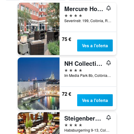
Mercure Hotel Severinshof Köln City
4 estrelles
Severinstr. 199, Colònia, Rin del Nord-Westfàlia, Alemanya
75 €
Ves a l'oferta
NH Collection Köln Mediapark
4 estrelles
Im Media Park 8b, Colònia, Rin del Nord-Westfàlia, Alemanya
72 €
Ves a l'oferta
Steigenberger Hotel Köln
4 estrelles
Habsburgerring 9-13, Colònia, Rin del Nord-Westfàlia, Alemanya