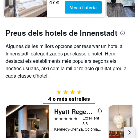
47 €
Ves a l'oferta
Preus dels hotels de Innenstadt
Algunes de les millors opcions per reservar un hotel a
Innenstadt, categoritzades per classe d'hotel. Hem
destacat els establiments més populars segons els
nostres usuaris, així com la millor relació qualitat-preu a
cada classe d'hotel.
4 estrelles
4 o més estrelles
Hyatt Regency Cologne
5 estrelles
Excel·lent
8,8
Kennedy-Ufer 2a, Colònia, Rin del Nord-Westfàlia, Alemanya