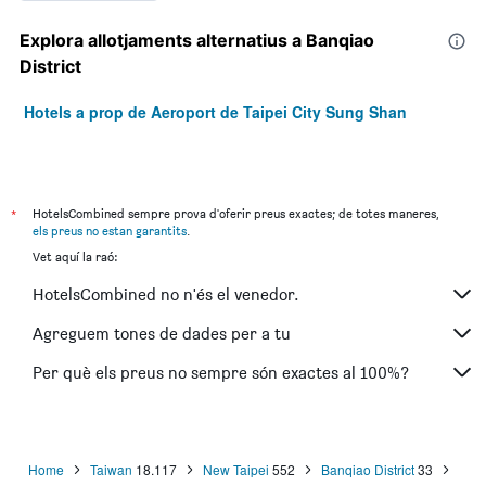
Explora allotjaments alternatius a Banqiao
District
Hotels a prop de Aeroport de Taipei City Sung Shan
*
HotelsCombined sempre prova d'oferir preus exactes; de totes maneres,
els preus no estan garantits
.
Vet aquí la raó:
HotelsCombined no n'és el venedor.
Agreguem tones de dades per a tu
Per què els preus no sempre són exactes al 100%?
Home
Taiwan
18.117
New Taipei
552
Banqiao District
33