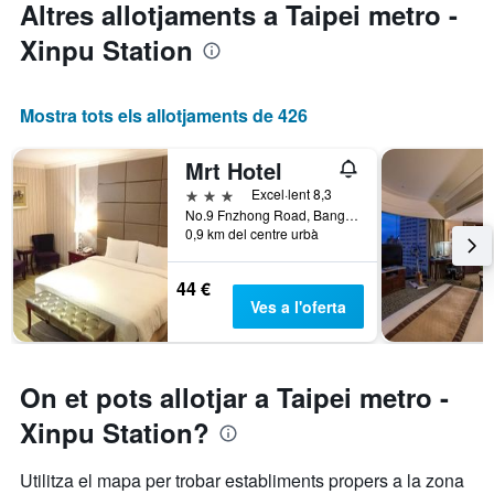
Altres allotjaments a Taipei metro -
Xinpu Station
Mostra tots els allotjaments de 426
Mrt Hotel
3 estrelles
Excel·lent 8,3
No.9 Fnzhong Road, Bangiao District, Banqiao District, Taiwan
0,9 km del centre urbà
44 €
Ves a l'oferta
On et pots allotjar a Taipei metro -
Xinpu Station?
Utilitza el mapa per trobar establiments propers a la zona