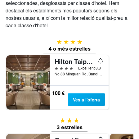
seleccionades, desglossats per classe d'hotel. Hem
destacat els establiments més populars segons els
nostres usuaris, així com la millor relació qualitat-preu a
cada classe d'hotel.
4 estrelles
4 o més estrelles
Hilton Taipei Sinban
4 estrelles
Excel·lent 8,8
No.88 Minquan Rd, Banqiao District, Banqiao District, Taiwan
100 €
Ves a l'oferta
3 estrelles
3 estrelles