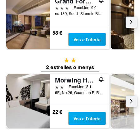
Grand Forward Hotel
3 estrelles
Excel·lent 9,0
no.189, Sec.1, Sianmin Blvd., Banciao City Taipei, Banqiao District, Taiwan
58 €
Ves a l'oferta
2 estrelles
2 estrelles o menys
Morwing Hotel Fuzhong
2 estrelles
Excel·lent 8,1
6F., No.26, Guanqian E. Rd, Banqiao District, Taiwan
22 €
Ves a l'oferta