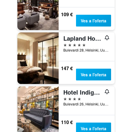
109 €
Ves a l'oferta
Lapland Hotels Bulevardi
5 estrelles
Bulevardi 28, Hèlsinki, Uusimaa, Finlàndia
147 €
Ves a l'oferta
Hotel Indigo Helsinki - Boulevard By IHG
4 estrelles
Bulevardi 26, Hèlsinki, Uusimaa, Finlàndia
110 €
Ves a l'oferta