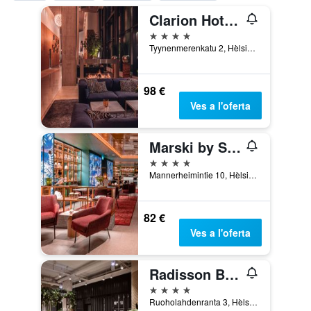
Clarion Hotel Helsinki
4 estrelles
Tyynenmerenkatu 2, Hèlsinki, Uusimaa, Finlàndia
98 €
Ves a l'oferta
Marski by Scandic
4 estrelles
Mannerheimintie 10, Hèlsinki, Uusimaa, Finlàndia
82 €
Ves a l'oferta
Radisson Blu Seaside Hotel, Helsinki
4 estrelles
Ruoholahdenranta 3, Hèlsinki, Uusimaa, Finlàndia