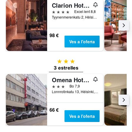
Clarion Hotel Helsinki
4 estrelles
Excel·lent 8,8
Tyynenmerenkatu 2, Hèlsinki, Uusimaa, Finlàndia
98 €
Ves a l'oferta
3 estrelles
3 estrelles
Omena Hotel Helsinki Lönnrotinkatu
3 estrelles
Bo 7,9
Lonnrotinkatu 13, Hèlsinki, Uusimaa, Finlàndia
66 €
Ves a l'oferta