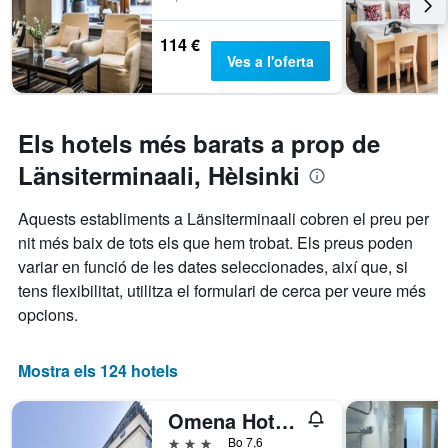
114 €
Ves a l'oferta
Els hotels més barats a prop de
Länsiterminaali, Hèlsinki
Aquests establiments a Länsiterminaali cobren el preu per
nit més baix de tots els que hem trobat. Els preus poden
variar en funció de les dates seleccionades, així que, si
tens flexibilitat, utilitza el formulari de cerca per veure més
opcions.
Mostra els 124 hotels
Omena Hotel Helsinki City Center
3 estrelles
Bo 7,6