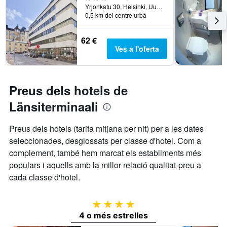
Yrjonkatu 30, Hèlsinki, Uusimaa, Finlàndia
0,5 km del centre urbà
62 €
Ves a l'oferta
Preus dels hotels de
Länsiterminaali
Preus dels hotels (tarifa mitjana per nit) per a les dates
seleccionades, desglossats per classe d'hotel. Com a
complement, també hem marcat els establiments més
populars i aquells amb la millor relació qualitat-preu a
cada classe d'hotel.
4 estrelles
4 o més estrelles