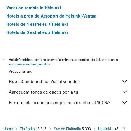
Vacation rentals in Hèlsinki
Hotels a prop de Aeroport de Helsinki-Vantaa
Hotels de 4 estrelles a Hèlsinki
Hotels de 5 estrelles a Hèlsinki
*
HotelsCombined sempre prova d'oferir preus exactes; de totes maneres,
els preus no estan garantits
.
Vet aquí la raó:
HotelsCombined no n'és el venedor.
Agreguem tones de dades per a tu
Per què els preus no sempre són exactes al 100%?
Home
Finlàndia
18.815
Sud de Finlàndia
5.393
Hèlsinki
1.451