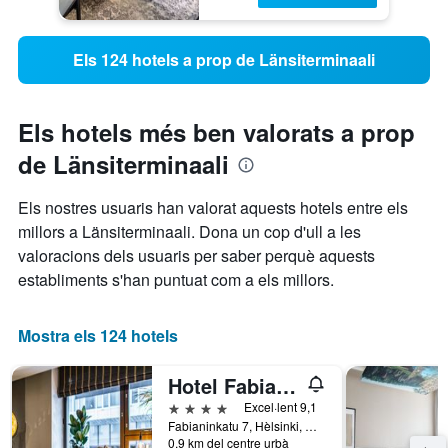
Els 124 hotels a prop de Länsiterminaali
Els hotels més ben valorats a prop
de Länsiterminaali
Els nostres usuaris han valorat aquests hotels entre els
millors a Länsiterminaali. Dona un cop d'ull a les
valoracions dels usuaris per saber perquè aquests
establiments s'han puntuat com a els millors.
Mostra els 124 hotels
Hotel Fabian, an Ascend Collection Hotel
4 estrelles
Excel·lent 9,1
Fabianinkatu 7, Hèlsinki, Uusimaa, Finlàndia
0,9 km del centre urbà