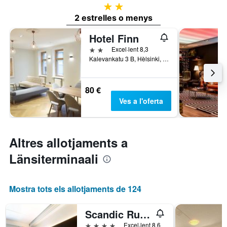
2 estrelles
2 estrelles o menys
Hotel Finn
2 estrelles
Excel·lent 8,3
Kalevankatu 3 B, Hèlsinki, Uusimaa, Finlàndia
80 €
Ves a l'oferta
Altres allotjaments a
Länsiterminaali
Mostra tots els allotjaments de 124
Scandic Ruoholahti
4 estrelles
Excel·lent 8,6