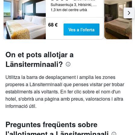
Sulhasenkuja 3, Hèlsinki, Uusimaa, Finlàndia
1,3 km del centre urbà
68 €
Ves a l'oferta
On et pots allotjar a
Länsiterminaali?
Utilitza la barra de desplaçament i amplia les zones
properes a Länsiterminaali que penses visitar per trobar
establiments als voltants. En fer clic sobre el nom d'un
hotel, s'obrirà una pàgina amb preus, valoracions i altra
informació útil.
Preguntes freqüents sobre
l'allotjament a Länsiterminaali