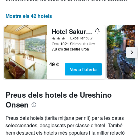
Mostra els 42 hotels
Hotel Sakura Ureshino
3 estrelles
Excel·lent 8,7
Otsu 1021 Shimojuku Ureshinocho, Ureshino, Japó
7,8 km del centre urbà
49 €
Ves a l'oferta
Preus dels hotels de Ureshino
Onsen
Preus dels hotels (tarifa mitjana per nit) per a les dates
seleccionades, desglossats per classe d'hotel. També
hem destacat els hotels més populars i la millor relació