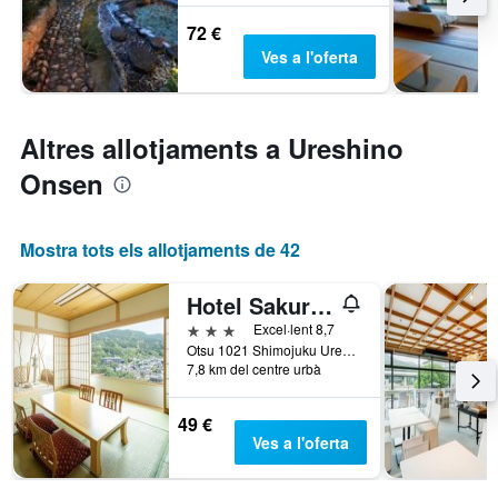
72 €
Ves a l'oferta
Altres allotjaments a Ureshino
Onsen
Mostra tots els allotjaments de 42
Hotel Sakura Ureshino
3 estrelles
Excel·lent 8,7
Otsu 1021 Shimojuku Ureshinocho, Ureshino, Japó
7,8 km del centre urbà
49 €
Ves a l'oferta