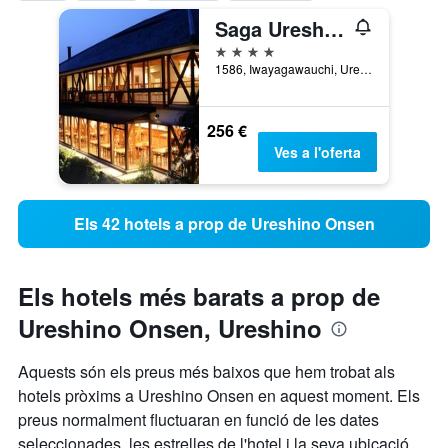
Saga Ureshino Spa Shiibasanso
4 estrelles
1586, Iwayagawauchi, Ureshino, Japó
256 €
Ves a l'oferta
Els 42 hotels a prop de Ureshino Onsen
Els hotels més barats a prop de
Ureshino Onsen, Ureshino
Aquests són els preus més baixos que hem trobat als
hotels pròxims a Ureshino Onsen en aquest moment. Els
preus normalment fluctuaran en funció de les dates
seleccionades, les estrelles de l'hotel i la seva ubicació.