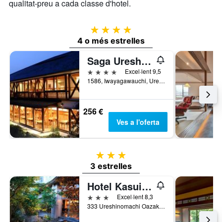
qualitat-preu a cada classe d'hotel.
4 estrelles
4 o més estrelles
Saga Ureshino Spa Shiibasanso
4 estrelles
Excel·lent 9,5
1586, Iwayagawauchi, Ureshino, Japó
256 €
Ves a l'oferta
3 estrelles
3 estrelles
Hotel Kasuien
3 estrelles
Excel·lent 8,3
333 Ureshinomachi Oazako Iwayagawachi, Ureshino, Japó