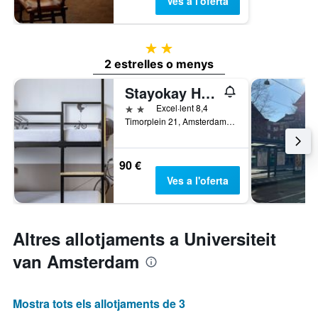
Ves a l'oferta
2 estrelles
2 estrelles o menys
Stayokay Hostel Amsterdam Oost
2 estrelles
Excel·lent 8,4
Timorplein 21, Amsterdam, Holanda Septentrional, Països Baixos
90 €
Ves a l'oferta
Altres allotjaments a Universiteit
van Amsterdam
Mostra tots els allotjaments de 3