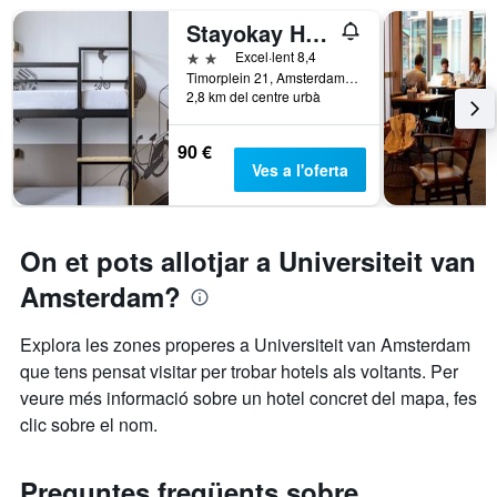
Stayokay Hostel Amsterdam Oost
2 estrelles
Excel·lent 8,4
Timorplein 21, Amsterdam, Holanda Septentrional, Països Baixos
2,8 km del centre urbà
90 €
Ves a l'oferta
On et pots allotjar a Universiteit van
Amsterdam?
Explora les zones properes a Universiteit van Amsterdam
que tens pensat visitar per trobar hotels als voltants. Per
veure més informació sobre un hotel concret del mapa, fes
clic sobre el nom.
Preguntes freqüents sobre