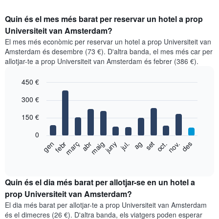
Quin és el mes més barat per reservar un hotel a prop
Universiteit van Amsterdam?
El mes més econòmic per reservar un hotel a prop Universiteit van
Amsterdam és desembre (73 €). D'altra banda, el mes més car per
allotjar-te a prop Universiteit van Amsterdam és febrer (386 €).
450 €
Bar
Chart
300 €
graphic.
chart
with
150 €
12
bars.
0
El
gen
febr
març
abr
maig
juny
jul.
ag
set
oct.
nov.
des
següent
End
of
gràfic
interactive
mostra
chart
el
Quin és el dia més barat per allotjar-se en un hotel a
preu
prop Universiteit van Amsterdam?
mitjà
El dia més barat per allotjar-te a prop Universiteit van Amsterdam
d'una
és el dimecres (26 €). D'altra banda, els viatgers poden esperar
habitació