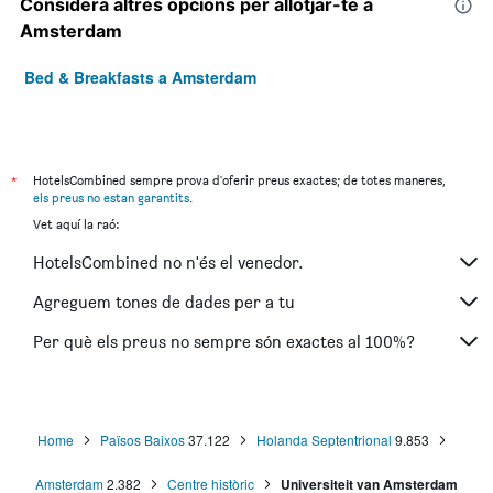
Considera altres opcions per allotjar-te a
Amsterdam
Bed & Breakfasts a Amsterdam
*
HotelsCombined sempre prova d'oferir preus exactes; de totes maneres,
els preus no estan garantits
.
Vet aquí la raó:
HotelsCombined no n'és el venedor.
Agreguem tones de dades per a tu
Per què els preus no sempre són exactes al 100%?
Home
Països Baixos
37.122
Holanda Septentrional
9.853
Amsterdam
2.382
Centre històric
Universiteit van Amsterdam