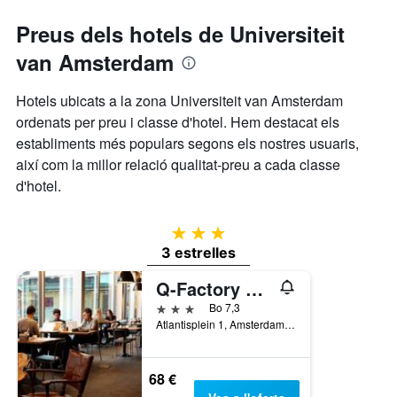
mitjà
d'una
Preus dels hotels de Universiteit
habitació
van Amsterdam
Hotels ubicats a la zona Universiteit van Amsterdam
ordenats per preu i classe d'hotel. Hem destacat els
establiments més populars segons els nostres usuaris,
així com la millor relació qualitat-preu a cada classe
d'hotel.
3 estrelles
3 estrelles
Q-Factory Hotel
3 estrelles
Bo 7,3
Atlantisplein 1, Amsterdam, Holanda Septentrional, Països Baixos
68 €