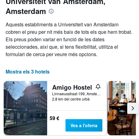
Universiteit van Amsterdam,
d'una
El
habitació
Amsterdam
gràfic
té
1
Aquests establiments a Universiteit van Amsterdam
eix
cobren el preu per nit més baix de tots els que hem trobat.
X
Els preus poden variar en funció de les dates
que
seleccionades, així que, si tens flexibilitat, utilitza el
mostra
els
formulari de cerca per veure més opcions.
dies
de
la
Mostra els 3 hotels
setmana.
El
Amigo Hostel
gràfic
té
Linnaeusstraat 199, Amsterdam, Holanda Septentrional, Països Baixos
2,8 km del centre urbà
1
eix
Y
que
59 €
mostra
Ves a l'oferta
el
preu