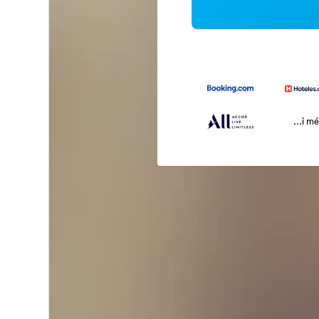
...i m