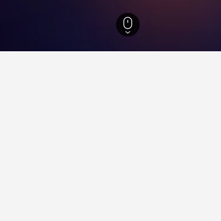
184
Launceston
256
Riverside
13
Trevallyn Dam
ents sobre l'allotjament a Tr
entre de la ciutat de Madrid?
 prop de Centre de la ciutat de Madrid (amb una puntuació de 8,1
una bona valoració i està a prop de Porta del Sol?
 Estació de tren de Roma termini?