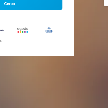
Cerca
és