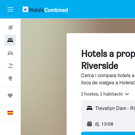
Vols
Hotels
Hotels a prop
Cotxes
Riverside
Vol+hotel
Cerca i compara hotels a
Explore
llocs de viatges a Hotels
2 hostes, 1 habitació
Viatges
Català
dj. 13/08