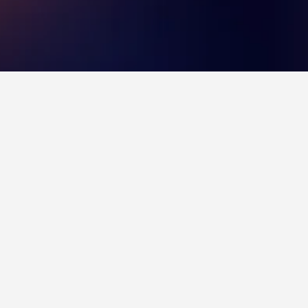
evallyn Dam
/10 i 10.602 valoracions).