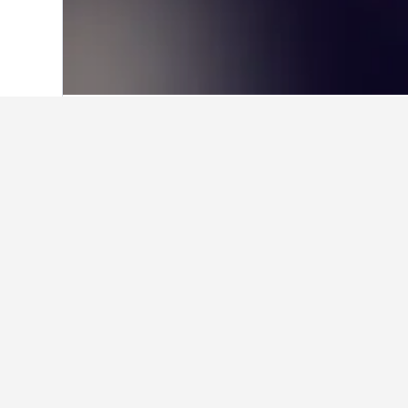
Home
Austràlia
108.577
Tasmània
4.
Preguntes freqü
Quin hotel bo hi ha a prop de C
Generator Madrid és un bon hotel a
Quin hotel de Trevallyn Dam té 
Hi ha algun hotel bo a prop de