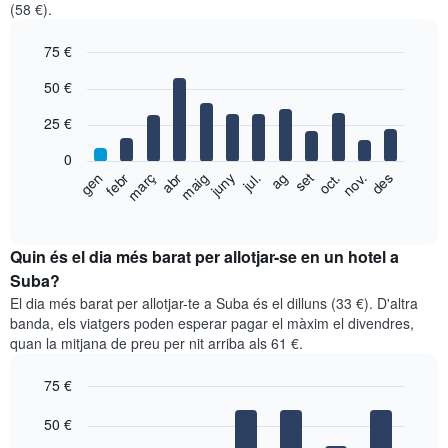
(58 €).
75 €
Bar
Chart
50 €
graphic.
chart
with
25 €
12
bars.
0
El
febr
maig
ag
nov.
gen
abr
jul.
oct.
març
juny
set
des
següent
End
of
gràfic
interactive
mostra
chart
el
Quin és el dia més barat per allotjar-se en un hotel a
preu
Suba?
mitjà
El dia més barat per allotjar-te a Suba és el dilluns (33 €). D'altra
d'una
banda, els viatgers poden esperar pagar el màxim el divendres,
habitació
quan la mitjana de preu per nit arriba als 61 €.
per
mesos
75 €
El
gràfic
Bar
Chart
graphic.
50 €
té
chart
with
1