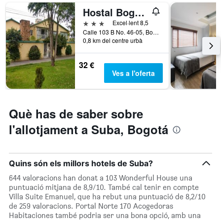
té
a
Hostal Bogotá Real
1
aquesta
3 estrelles
Excel·lent 8,5
eix
nit,
Calle 103 B No. 46-05, Bogotá, Colòmbia
X
trobat
0,8 km del centre urbà
que
en
mostra
els
les
32 €
darrers
categories
Ves a l'oferta
3
d'hotel
dies
per
estrelles.
El
Què has de saber sobre
gràfic
l'allotjament a Suba, Bogotá
té
1
eix
Y
Quins són els millors hotels de Suba?
que
mostra
644 valoracions han donat a 103 Wonderful House una
el
puntuació mitjana de 8,9/10. També cal tenir en compte
preu
Villa Suite Emanuel, que ha rebut una puntuació de 8,2/10
mitjà
de 259 valoracions. Portal Norte 170 Acogedoras
d'una
Habitaciones també podria ser una bona opció, amb una
habitació