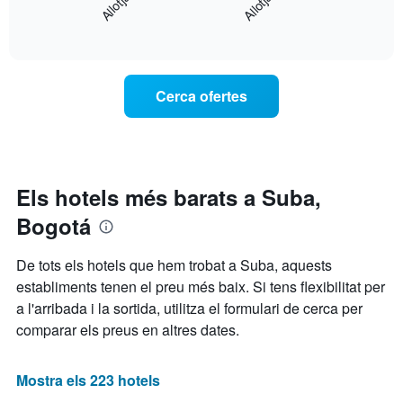
mostra
1
End
el
eix
of
preu
interactive
X
mitjà
chart
que
d'una
mostra
habitació
Cerca ofertes
les
per
categories
a
d'hotels
aquest
per
cap
estrelles.
de
El
setmana
Els hotels més barats a Suba,
gràfic
trobat
té
Bogotá
en
1
els
eix
darrers
De tots els hotels que hem trobat a Suba, aquests
Y
3
que
establiments tenen el preu més baix. Si tens flexibilitat per
dies,
mostra
a l'arribada i la sortida, utilitza el formulari de cerca per
agregat
el
per
comparar els preus en altres dates.
preu
puntuació
mitjà
d'estrelles
d'una
El
Mostra els 223 hotels
habitació
gràfic
per