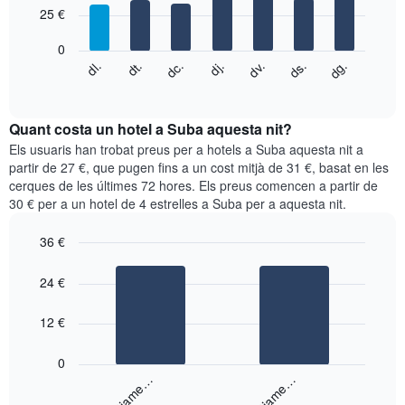
7
eix
25 €
bars.
X
que
0
El
mostra
dg.
dj.
dl.
dv.
dt.
ds.
dc.
següent
End
els
of
quadre
mesos.
interactive
mostra
chart
El
el
Quant costa un hotel a Suba aquesta nit?
gràfic
preu
Els usuaris han trobat preus per a hotels a Suba aquesta nit a
té
mitjà
partir de 27 €, que pugen fins a un cost mitjà de 31 €, basat en les
1
d'una
eix
cerques de les últimes 72 hores. Els preus comencen a partir de
habitació
Y
30 € per a un hotel de 4 estrelles a Suba per a aquesta nit.
cada
que
dia
mostra
36 €
de
el
Bar
la
Chart
preu
graphic.
chart
setmana
24 €
mitjà
with
El
d'una
2
gràfic
bars.
12 €
habitació
té
1
El
0
eix
següent
Allotjame…
Allotjame…
X
gràfic
que