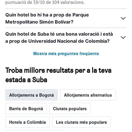
puntuació de 7,9/10 de 104 valoracions.
per
a
Quin hotel bo hi ha a prop de Parque
aquest
Metropolitano Simón Bolívar?
cap
de
setmana,
Quin hotel de Suba té una bona valoració i està
trobat
a prop de Universidad Nacional de Colombia?
en
els
Mostra més preguntes freqüents
darrers
3
Troba millors resultats per a la teva
dies
estada a Suba
Allotjaments a Bogotá
Allotjaments alternatius
Barris de Bogotá
Ciutats populars
Hotels a Colòmbia
Les ciutats més populars