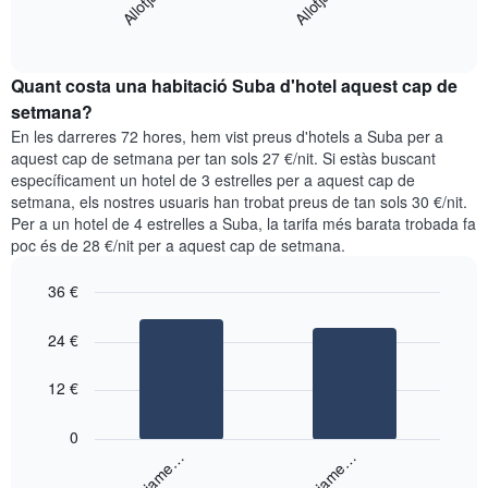
mostra
mostra
End
el
els
of
preu
interactive
dies
mitjà
chart
de
Quant costa una habitació Suba d'hotel aquest cap de
d'una
la
habitació
setmana?
setmana.
per
En les darreres 72 hores, hem vist preus d'hotels a Suba per a
El
a
aquest cap de setmana per tan sols 27 €/nit. Si estàs buscant
gràfic
aquesta
específicament un hotel de 3 estrelles per a aquest cap de
té
nit
setmana, els nostres usuaris han trobat preus de tan sols 30 €/nit.
1
segons
eix
Per a un hotel de 4 estrelles a Suba, la tarifa més barata trobada fa
les
Y
poc és de 28 €/nit per a aquest cap de setmana.
cerques
que
dels
mostra
36 €
últims
el
3
Bar
Chart
preu
graphic.
dies,
chart
24 €
mitjà
with
agregat
d'una
2
per
bars.
12 €
habitació
puntuació
d'estrelles
El
0
El
següent
Allotjame…
Allotjame…
gràfic
gràfic
té