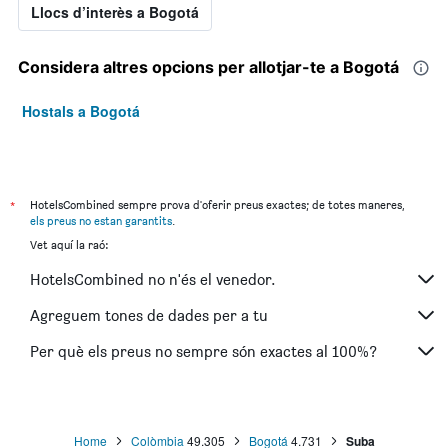
Llocs d’interès a Bogotá
Considera altres opcions per allotjar-te a Bogotá
Hostals a Bogotá
*
HotelsCombined sempre prova d'oferir preus exactes; de totes maneres,
els preus no estan garantits
.
Vet aquí la raó:
HotelsCombined no n'és el venedor.
Agreguem tones de dades per a tu
Per què els preus no sempre són exactes al 100%?
Home
Colòmbia
49.305
Bogotá
4.731
Suba