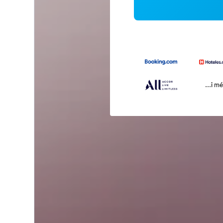
...i m