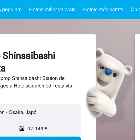
s populars
Hotels millor valorats
Hotels més barats
On 
 Shinsaibashi
ka
 prop Shinsaibashi Station de
tges a HotelsCombined i estalvia.
-
dv. 14/08