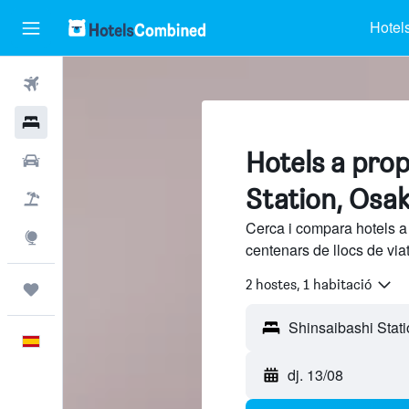
Hotel
Vols
Hotels
Hotels a prop
Cotxes
Station, Osa
Vol+hotel
Cerca i compara hotels a
Explore
centenars de llocs de via
2 hostes, 1 habitació
Viatges
Català
dj. 13/08