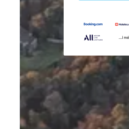
...i m