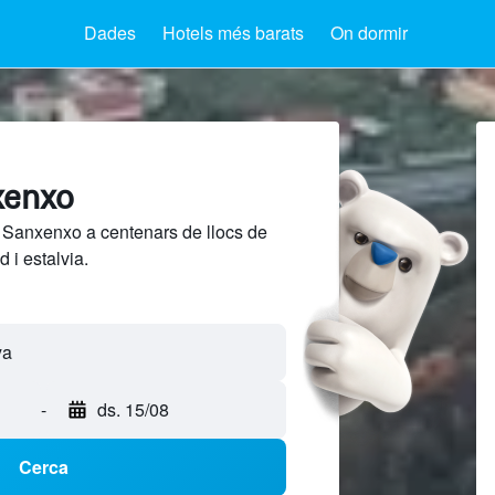
Dades
Hotels més barats
On dormir
xenxo
 Sanxenxo a centenars de llocs de
 i estalvia.
-
ds. 15/08
Cerca