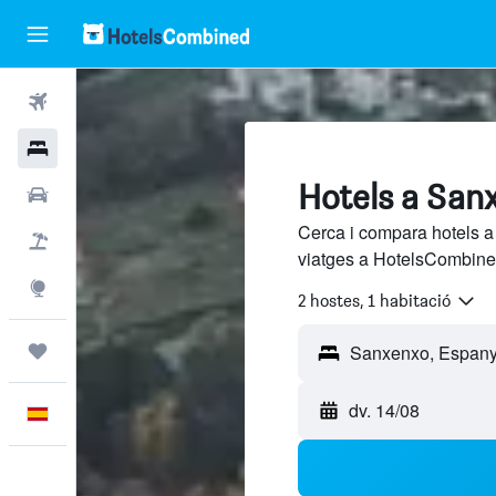
Vols
Hotels
Hotels a San
Cotxes
Cerca i compara hotels a
Vol+hotel
viatges a HotelsCombined
Explore
2 hostes, 1 habitació
Viatges
dv. 14/08
Català