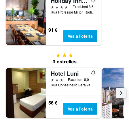
Holiday Inn Sao Paulo Parque Anhembi By IHG
4 estrelles
Excel·lent 8,6
Rua Professor Milton Rodrigues 100, São Paulo, Brasil
91 €
Ves a l'oferta
3 estrelles
3 estrelles
Hotel Luni
3 estrelles
Excel·lent 8,0
Rua Conselheiro Saraiva, 303, São Paulo, Brasil
56 €
Ves a l'oferta