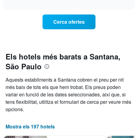
com
habitació
interactive
gràfic
varia
per
chart
té
el
a
1
preu
aquesta
Cerca ofertes
eix
d'una
nit,
X
habitació
trobat
que
a
en
mostra
mesura
els
les
que
darrers
categories
s'acosta
3
Els hotels més barats a Santana,
d'hotel
la
dies
per
São Paulo
data
estrelles.
de
El
l'estada
Aquests establiments a Santana cobren el preu per nit
gràfic
El
més baix de tots els que hem trobat. Els preus poden
té
gràfic
1
variar en funció de les dates seleccionades, així que, si
té
eix
1
tens flexibilitat, utilitza el formulari de cerca per veure més
Y
eix
opcions.
que
X
mostra
que
el
mostra
Mostra els 197 hotels
preu
el
mitjà
nombre