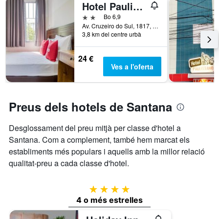
d'una
Hotel Paulistano Terminal Tietê
de
habitació
dies
2 estrelles
Bo 6,9
per
abans
Av. Cruzeiro do Sul, 1817, São Paulo, Brasil
a
de
3,8 km del centre urbà
aquest
l'estada
cap
El
24 €
de
gràfic
Ves a l'oferta
setmana,
té
trobat
1
en
eix
els
Y
Preus dels hotels de Santana
que
darrers
mostra
3
el
Desglossament del preu mitjà per classe d'hotel a
dies
preu
Santana. Com a complement, també hem marcat els
mitjà
establiments més populars i aquells amb la millor relació
d'una
qualitat-preu a cada classe d'hotel.
habitació
4 estrelles
4 o més estrelles