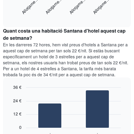
Allotjame…
Allotjame…
Allotjame…
Allotjame…
X
gràfic
que
mostra
mostra
End
el
els
of
preu
interactive
dies
mitjà
chart
de
Quant costa una habitació Santana d'hotel aquest cap
d'una
la
habitació
de setmana?
setmana.
per
En les darreres 72 hores, hem vist preus d'hotels a Santana per a
El
a
aquest cap de setmana per tan sols 22 €/nit. Si estàs buscant
gràfic
aquesta
específicament un hotel de 3 estrelles per a aquest cap de
té
nit
setmana, els nostres usuaris han trobat preus de tan sols 22 €/nit.
1
segons
eix
Per a un hotel de 4 estrelles a Santana, la tarifa més barata
les
Y
trobada fa poc és de 34 €/nit per a aquest cap de setmana.
cerques
que
dels
mostra
36 €
últims
el
3
Bar
Chart
preu
graphic.
dies,
chart
24 €
mitjà
with
agregat
d'una
2
per
bars.
12 €
habitació
puntuació
d'estrelles
El
0
El
següent
gràfic