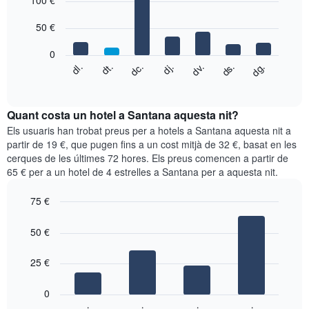
100 €
té
with
1
7
eix
50 €
bars.
X
que
0
El
mostra
dc.
dj.
dv.
ds.
dg.
dl.
dt.
següent
End
els
of
quadre
mesos.
interactive
mostra
chart
El
el
Quant costa un hotel a Santana aquesta nit?
gràfic
preu
Els usuaris han trobat preus per a hotels a Santana aquesta nit a
té
mitjà
partir de 19 €, que pugen fins a un cost mitjà de 32 €, basat en les
1
d'una
eix
cerques de les últimes 72 hores. Els preus comencen a partir de
habitació
Y
65 € per a un hotel de 4 estrelles a Santana per a aquesta nit.
cada
que
dia
mostra
75 €
de
el
Bar
la
Chart
preu
graphic.
chart
setmana
50 €
mitjà
with
El
d'una
4
gràfic
bars.
25 €
habitació
té
1
El
0
eix
següent