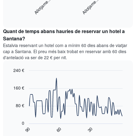
Allotjame…
Allotjame…
gràfic
té
mostra
1
End
el
eix
of
preu
interactive
X
mitjà
chart
que
Quant de temps abans hauries de reservar un hotel a
d'una
mostra
habitació
Santana?
les
per
categories
Estalvia reservant un hotel com a mínim 60 dies abans de viatjar
a
d'hotels
cap a Santana. El preu més baix trobat en reservar amb 60 dies
aquest
per
d'antelació va ser de 22 € per nit.
cap
estrelles.
de
El
240 €
setmana
gràfic
trobat
Line
Chart
té
graphic.
chart
en
1
with
160 €
els
eix
90
darrers
data
Y
3
points.
que
80 €
dies,
mostra
agregat
El
el
per
següent
preu
0
puntuació
gràfic
mitjà
90
60
30
d'estrelles
mostra
End
d'una
El
of