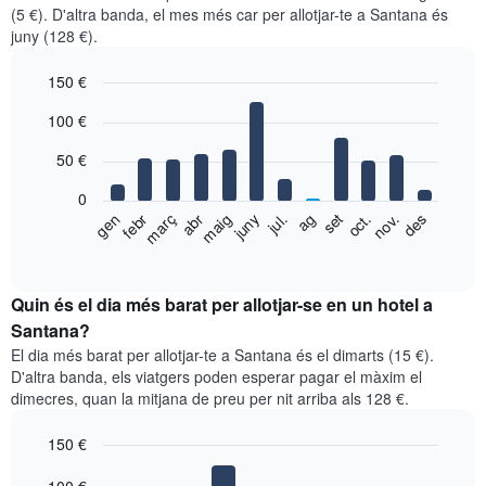
(5 €). D'altra banda, el mes més car per allotjar-te a Santana és
juny (128 €).
150 €
Bar
Chart
100 €
graphic.
chart
with
50 €
12
bars.
0
El
gen
febr
març
abr
maig
juny
jul.
ag
set
oct.
nov.
des
següent
End
of
gràfic
interactive
mostra
chart
el
Quin és el dia més barat per allotjar-se en un hotel a
preu
Santana?
mitjà
El dia més barat per allotjar-te a Santana és el dimarts (15 €).
d'una
D'altra banda, els viatgers poden esperar pagar el màxim el
habitació
dimecres, quan la mitjana de preu per nit arriba als 128 €.
per
mesos
150 €
El
gràfic
Bar
Chart
graphic.
chart