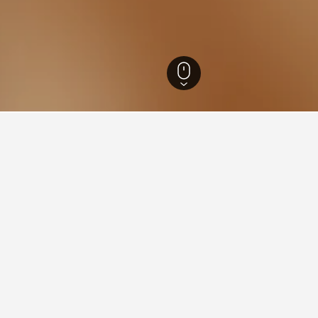
3.319
Bulacan
305
San Rafael
6
ents sobre l'allotjament a Sa
 San Rafael?
6/10 de 30 valoracions) és una opció popular i ben valorada de Sa
allotjar-se durant una visita a Bulacan?