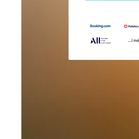
...i m