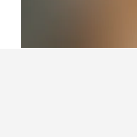
Home
Filipines
42.817
Luzon Island
2
Preguntes freqü
Quins són els millors hotels de
Yes Hotel San Ildefonso Bulacan (8,
Quines altres ciutats hi ha per 