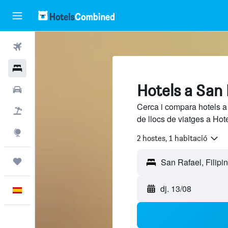
Vols
Hotels
Hotels a San R
Cotxes
Cerca i compara hotels a 
Vol+hotel
de llocs de viatges a Hot
Explore
2 hostes, 1 habitació
Viatges
dj. 13/08
Català