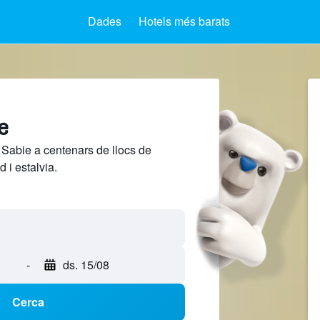
Dades
Hotels més barats
e
 Sabie a centenars de llocs de
 i estalvia.
-
ds. 15/08
Cerca