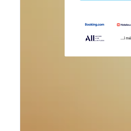
...i m