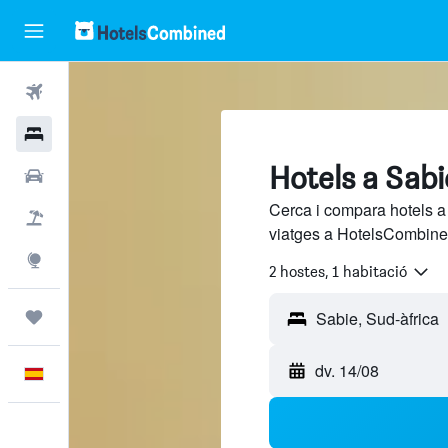
Vols
Hotels
Hotels a Sabi
Cotxes
Cerca i compara hotels a
Vol+hotel
viatges a HotelsCombined
Explore
2 hostes, 1 habitació
Viatges
dv. 14/08
Català