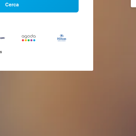
Cerca
és