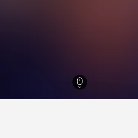
eaga
1.279
Bernal's Boulder