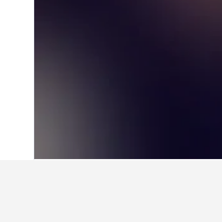
Home
Mèxic
83.613
Queretaro de Art