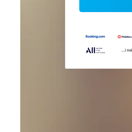
...i m