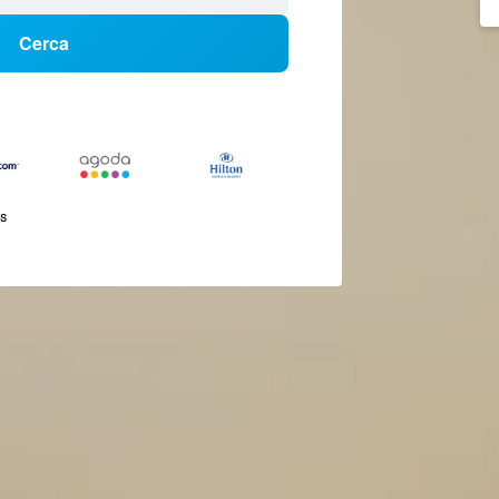
Cerca
és