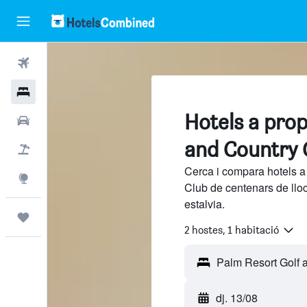
Vols
Hotels
Hotels a prop
Cotxes
and Country 
Vol+hotel
Cerca i compara hotels a
Explore
Club de centenars de llo
estalvia.
Viatges
2 hostes, 1 habitació
dj. 13/08