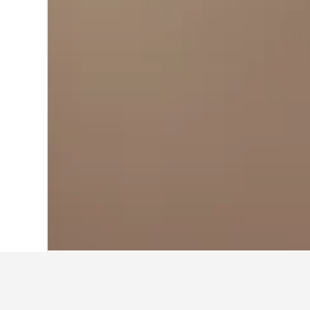
Home
Malàisia
48.733
Johor
5.104