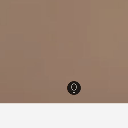
Senai
21
Palm Resort Golf and Country Club