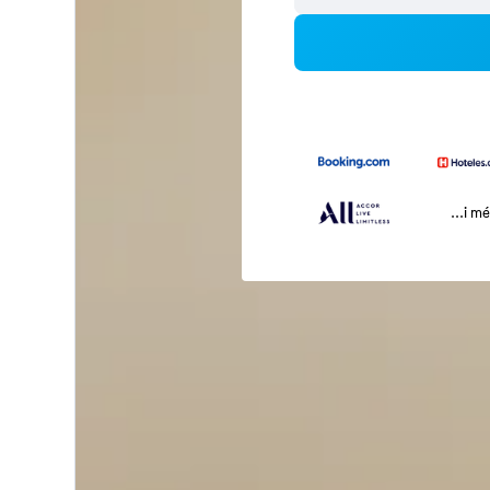
...i m