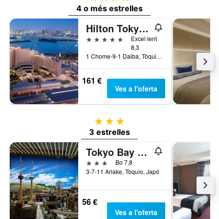
4 o més estrelles
Hilton Tokyo Odaiba
5 estrelles
Excel·lent
8,3
1 Chome-9-1 Daiba, Tòquio, Japó
161 €
Ves a l'oferta
3 estrelles
3 estrelles
Tokyo Bay Ariake Washington Hotel
3 estrelles
Bo 7,8
3-7-11 Ariake, Tòquio, Japó
56 €
Ves a l'oferta