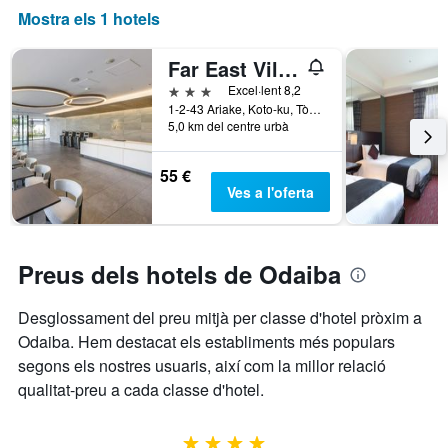
Mostra els 1 hotels
Far East Village Hotel Ariake, Tokyo
3 estrelles
Excel·lent 8,2
1-2-43 Ariake, Koto-ku, Tòquio, Japó
5,0 km del centre urbà
55 €
Ves a l'oferta
Preus dels hotels de Odaiba
Desglossament del preu mitjà per classe d'hotel pròxim a
Odaiba. Hem destacat els establiments més populars
segons els nostres usuaris, així com la millor relació
qualitat-preu a cada classe d'hotel.
4 estrelles