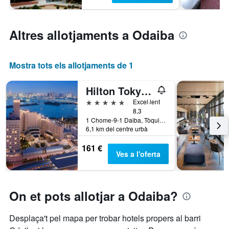
Altres allotjaments a Odaiba
Mostra tots els allotjaments de 1
Hilton Tokyo Odaiba
5 estrelles
Excel·lent
8,3
1 Chome-9-1 Daiba, Tòquio, Japó
6,1 km del centre urbà
161 €
Ves a l'oferta
On et pots allotjar a Odaiba?
Desplaça't pel mapa per trobar hotels propers al barri