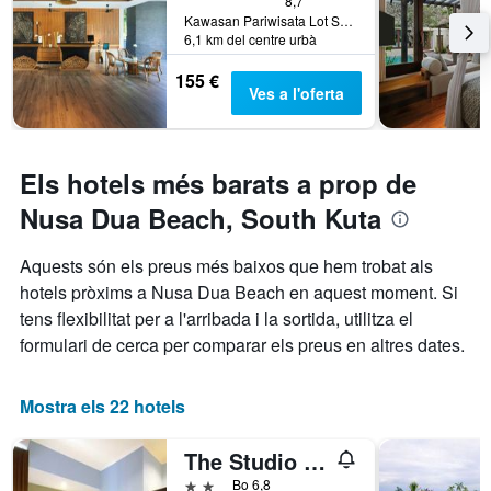
8,7
Kawasan Pariwisata Lot SW1, South Kuta, Indonèsia
6,1 km del centre urbà
155 €
Ves a l'oferta
Els hotels més barats a prop de
Nusa Dua Beach, South Kuta
Aquests són els preus més baixos que hem trobat als
hotels pròxims a Nusa Dua Beach en aquest moment. Si
tens flexibilitat per a l'arribada i la sortida, utilitza el
formulari de cerca per comparar els preus en altres dates.
Mostra els 22 hotels
The Studio Inn Nusa Dua
2 estrelles
Bo 6,8