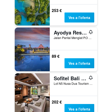
253 €
Ves a l'oferta
Ayodya Resort Bali
Jalan Pantai Mengiat P.O Box 46, South Kuta, Indonèsia
89 €
Ves a l'oferta
Sofitel Bali Nusa Dua Beach Resort
Lot N5 Nusa Dua Tourism Complex, South Kuta, Indonèsia
202 €
Ves a l'oferta