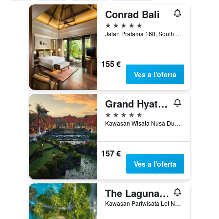
Conrad Bali
5 estrelles
Jalan Pratama 168, South Kuta, Indonèsia
155 €
Ves a l'oferta
Grand Hyatt Bali
5 estrelles
Kawasan Wisata Nusa Dua Btdc, South Kuta, Indonèsia
157 €
Ves a l'oferta
The Laguna, a Luxury Collection Resort & Spa, Nusa Dua, Bali
Kawasan Pariwisata Lot N2, South Kuta, Indonèsia