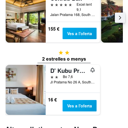
5 estrelles
Excel·lent
9,1
Jalan Pratama 168, South Kuta, Indonèsia
155 €
Ves a l'oferta
2 estrelles
2 estrelles o menys
D' Kubu Pratama
2 estrelles
Bo 7,6
Jl Pratama No 26 A, South Kuta, Indonèsia
16 €
Ves a l'oferta