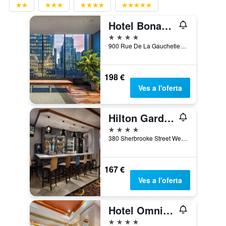
Hotel Bonaventure Montreal
4 estrelles
900 Rue De La Gauchetiere West, Mont-real, QC, Canadà
198 €
Ves a l'oferta
Hilton Garden Inn Montreal Centre-Ville
4 estrelles
380 Sherbrooke Street West, Mont-real, QC, Canadà
167 €
Ves a l'oferta
Hotel Omni Mont-Royal
4 estrelles