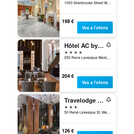
1050 Sherbrooke Street West, Mont-real, QC, Canadà
198 €
Ves a l'oferta
Hôtel AC by Marriott Montréal Centre-ville
4 estrelles
250 Rene Levesque West, Mont-real, QC, Canadà
204 €
Ves a l'oferta
Travelodge Hotel by Wyndham Montreal Centre
3 estrelles
50 René-Lévesque St. West, Mont-real, QC, Canadà
126 €