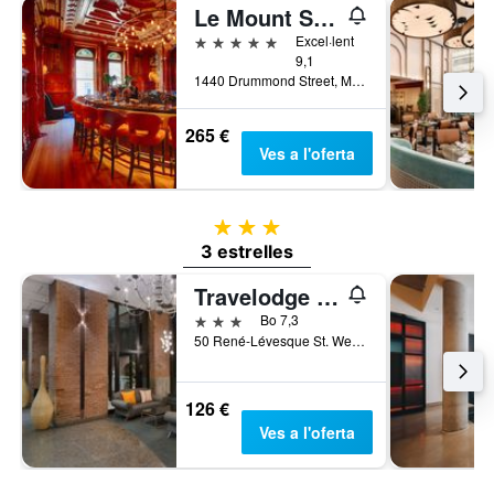
Le Mount Stephen
5 estrelles
Excel·lent
9,1
1440 Drummond Street, Mont-real, QC, Canadà
265 €
Ves a l'oferta
3 estrelles
3 estrelles
Travelodge Hotel by Wyndham Montreal Centre
3 estrelles
Bo 7,3
50 René-Lévesque St. West, Mont-real, QC, Canadà
126 €
Ves a l'oferta