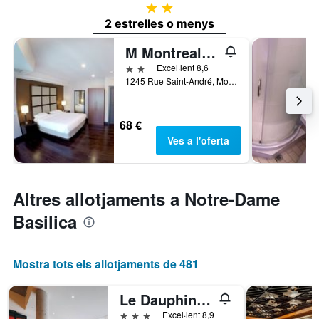
2 estrelles
2 estrelles o menys
M Montreal Hostel
2 estrelles
Excel·lent 8,6
1245 Rue Saint-André, Mont-real, QC, Canadà
68 €
Ves a l'oferta
Altres allotjaments a Notre-Dame
Basilica
Mostra tots els allotjaments de 481
Le Dauphin Montréal Centre-Ville
3 estrelles
Excel·lent 8,9