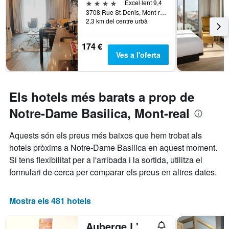
4 estrelles
Excel·lent 9,4
3708 Rue St-Denis, Mont-real, QC, Canadà
2,3 km del centre urbà
174 €
Ves a l'oferta
Els hotels més barats a prop de
Notre-Dame Basilica, Mont-real
Aquests són els preus més baixos que hem trobat als
hotels pròxims a Notre-Dame Basilica en aquest moment.
Si tens flexibilitat per a l'arribada i la sortida, utilitza el
formulari de cerca per comparar els preus en altres dates.
Mostra els 481 hotels
Auberge L'Apero