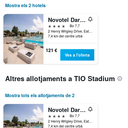
Mostra els 2 hotels
Novotel Darwin Airport
4 estrelles
Bo 7,7
2 Henry Wrigley Drive, Eaton, Darwin, NT, Austràlia
7,4 km del centre urbà
121 €
Ves a l'oferta
Altres allotjaments a TIO Stadium
Mostra tots els allotjaments de 2
Novotel Darwin Airport
4 estrelles
Bo 7,7
2 Henry Wrigley Drive, Eaton, Darwin, NT, Austràlia
7,4 km del centre urbà