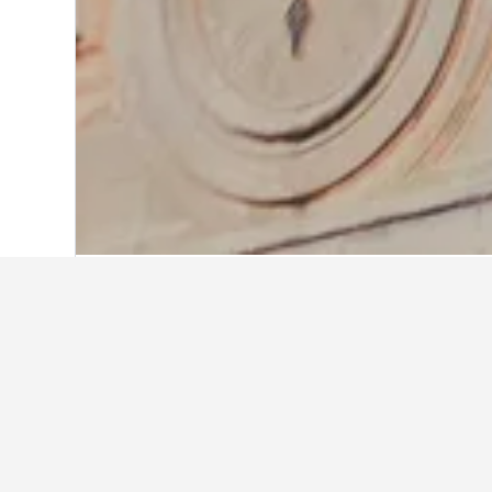
Home
Malta
9.702
Illa de Malta
7.989
Informació de vi
Intl
Utilitza els nostres consells amb d