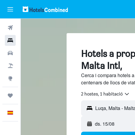
Vols
Hotels
Hotels a pro
Cotxes
Malta Intl,
Vol+hotel
Cerca i compara hotels a 
Explore
centenars de llocs de via
2 hostes, 1 habitació
Viatges
Català
ds. 15/08