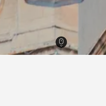
Luqa
35
Aeroport de Luqa Malta Intl
atge per a hotels a prop Aer
ades d'HotelsCombined per trobar el teu pròxim hotel a prop Aero