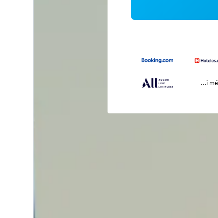
...i m