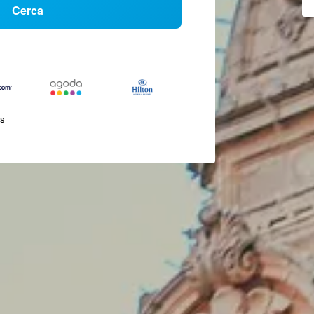
Cerca
és