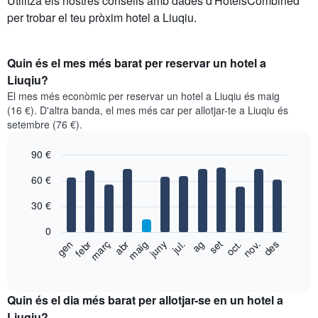
Utilitza els nostres consells amb dades d'HotelsCombined
per trobar el teu pròxim hotel a Liuqiu.
Quin és el mes més barat per reservar un hotel a
Liuqiu?
El mes més econòmic per reservar un hotel a Liuqiu és maig
(16 €). D'altra banda, el mes més car per allotjar-te a Liuqiu és
setembre (76 €).
90 €
Bar
Chart
60 €
graphic.
chart
with
30 €
12
bars.
0
El
febr
maig
ag
nov.
gen
abr
jul.
oct.
juny
set
des
març
següent
End
of
gràfic
interactive
mostra
chart
el
Quin és el dia més barat per allotjar-se en un hotel a
preu
Liuqiu?