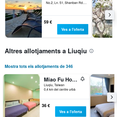
No.2, Ln. 51, Shanban Rd., Liuqiu, Taiwan
59 €
Ves a l'oferta
Altres allotjaments a Liuqiu
Mostra tots els allotjaments de 346
Miao Fu Homestay
Liuqiu, Taiwan
0,4 km del centre urbà
36 €
Ves a l'oferta