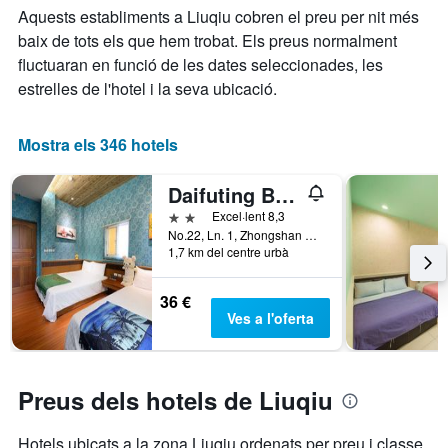
l'estada
Aquests establiments a Liuqiu cobren el preu per nit més
preu
El
mitjà
baix de tots els que hem trobat. Els preus normalment
gràfic
d'una
fluctuaran en funció de les dates seleccionades, les
té
habitació
1
estrelles de l'hotel i la seva ubicació.
eix
X
que
Mostra els 346 hotels
mostra
el
Daifuting Bed And Breakfast
nombre
de
2 estrelles
Excel·lent 8,3
dies
No.22, Ln. 1, Zhongshan Rd., Liuqiu, Taiwan
1,7 km del centre urbà
abans
de
l'estada
36 €
El
Ves a l'oferta
gràfic
té
1
eix
Preus dels hotels de Liuqiu
Y
que
Hotels ubicats a la zona Liuqiu ordenats per preu i classe
mostra