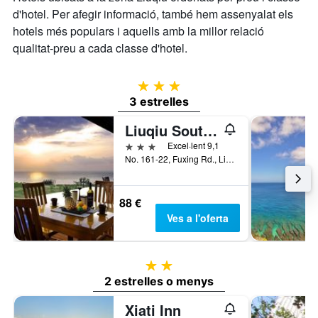
el
d'hotel. Per afegir informació, també hem assenyalat els
preu
hotels més populars i aquells amb la millor relació
mitjà
qualitat-preu a cada classe d'hotel.
d'una
habitació
3 estrelles
3 estrelles
Liuqiu Southpacific Villa
3 estrelles
Excel·lent 9,1
No. 161-22, Fuxing Rd., Liuqiu, Taiwan
88 €
Ves a l'oferta
2 estrelles
2 estrelles o menys
Xiati Inn