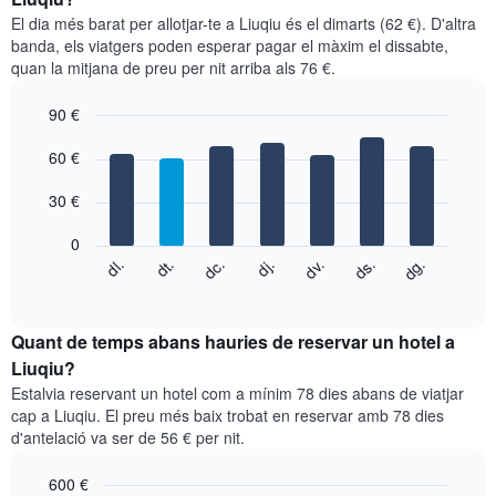
mitjà
El dia més barat per allotjar-te a Liuqiu és el dimarts (62 €). D'altra
d'una
banda, els viatgers poden esperar pagar el màxim el dissabte,
habitació
quan la mitjana de preu per nit arriba als 76 €.
per
mesos
90 €
El
gràfic
Bar
Chart
graphic.
60 €
té
chart
with
1
7
eix
30 €
bars.
X
que
0
El
mostra
dg.
dj.
dl.
dv.
dt.
ds.
dc.
següent
End
els
of
quadre
mesos.
interactive
mostra
chart
El
el
Quant de temps abans hauries de reservar un hotel a
gràfic
preu
Liuqiu?
té
mitjà
1
Estalvia reservant un hotel com a mínim 78 dies abans de viatjar
d'una
eix
cap a Liuqiu. El preu més baix trobat en reservar amb 78 dies
habitació
Y
d'antelació va ser de 56 € per nit.
cada
que
dia
mostra
600 €
de
el