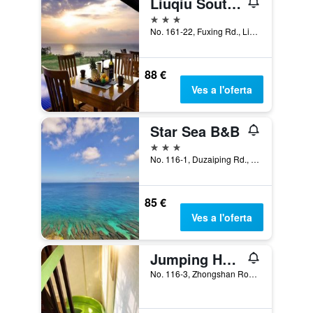
Liuqiu Southpacific Villa
3 estrelles
No. 161-22, Fuxing Rd., Liuqiu, Taiwan
88 €
Ves a l'oferta
Star Sea B&B
3 estrelles
No. 116-1, Duzaiping Rd., Liuqiu, Taiwan
85 €
Ves a l'oferta
Jumping Hostel
No. 116-3, Zhongshan Road, Liuqiu, Taiwan