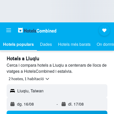
Hotels populars
Dades
Hotels més barats
On dormi
Hotels a Liuqiu
Cerca i compara hotels a Liuqiu a centenars de llocs de
viatges a HotelsCombined i estalvia.
2 hostes, 1 habitació
Liuqiu, Taiwan
dg. 16/08
-
dl. 17/08