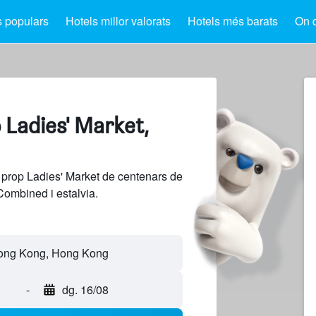
s populars
Hotels millor valorats
Hotels més barats
On 
 Ladies' Market,
 prop Ladies' Market de centenars de
Combined i estalvia.
-
dg. 16/08