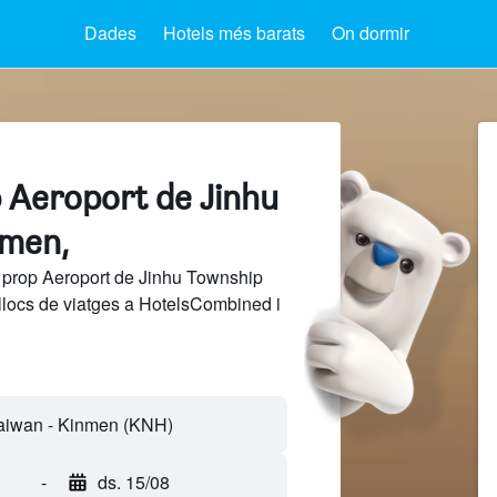
Dades
Hotels més barats
On dormir
p Aeroport de Jinhu
nmen,
 prop Aeroport de Jinhu Township
locs de viatges a HotelsCombined i
-
ds. 15/08