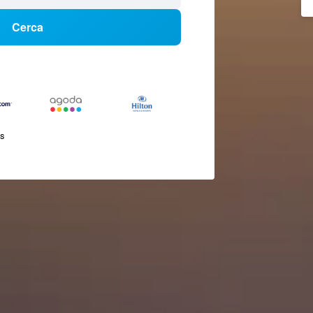
Cerca
és