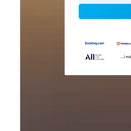
...i m