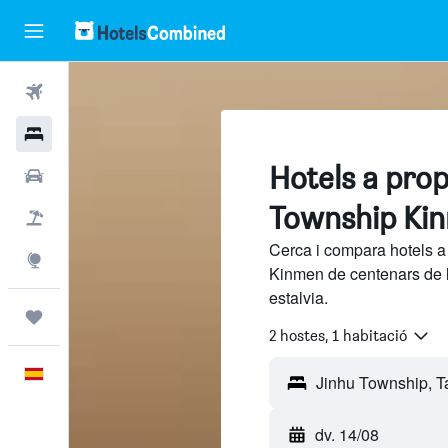
Vols
Hotels
Hotels a pro
Cotxes
Township Ki
Vol+hotel
Cerca i compara hotels a
Explore
Kinmen de centenars de l
estalvia.
Viatges
2 hostes, 1 habitació
Català
dv. 14/08