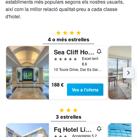
establiments més populars segons els nostres usuaris,
així com la millor relació qualitat-preu a cada classe
d'hotel.
4 estrelles
4 o més estrelles
Sea Cliff Hotel
5 estrelles
Excel·lent
8,6
10 Toure Drive, Dar Es Salaam, Tanzània
188 €
Ves a l'oferta
3 estrelles
3 estrelles
Fq Hotel Limited
3 estrelles
Acceptable 5,2