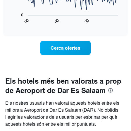
eix
El
X
següent
que
0
gràfic
mostra
90
60
30
mostra
End
els
of
com
interactive
dies
varia
chart
de
el
la
preu
Cerca ofertes
setmana.
d'una
El
habitació
gràfic
a
té
mesura
1
que
eix
s'acosta
Els hotels més ben valorats a prop
Y
la
que
de Aeroport de Dar Es Salaam
data
mostra
de
el
l'estada
Els nostres usuaris han valorat aquests hotels entre els
preu
El
mitjà
millors a Aeroport de Dar Es Salaam (DAR). No oblidis
gràfic
d'una
llegir les valoracions dels usuaris per esbrinar per què
té
habitació
1
aquests hotels són entre els millor puntuats.
eix