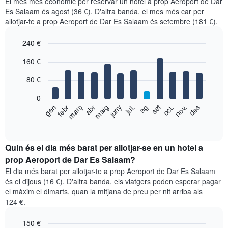
El mes més econòmic per reservar un hotel a prop Aeroport de Dar
Es Salaam és agost (36 €). D'altra banda, el mes més car per
allotjar-te a prop Aeroport de Dar Es Salaam és setembre (181 €).
240 €
Bar
Chart
160 €
graphic.
chart
with
80 €
12
bars.
0
El
gen
febr
març
abr
maig
juny
jul.
ag
set
oct.
nov.
des
següent
End
of
gràfic
interactive
mostra
chart
el
Quin és el dia més barat per allotjar-se en un hotel a
preu
prop Aeroport de Dar Es Salaam?
mitjà
El dia més barat per allotjar-te a prop Aeroport de Dar Es Salaam
d'una
és el dijous (16 €). D'altra banda, els viatgers poden esperar pagar
habitació
el màxim el dimarts, quan la mitjana de preu per nit arriba als
per
124 €.
mesos
El
150 €
gràfic