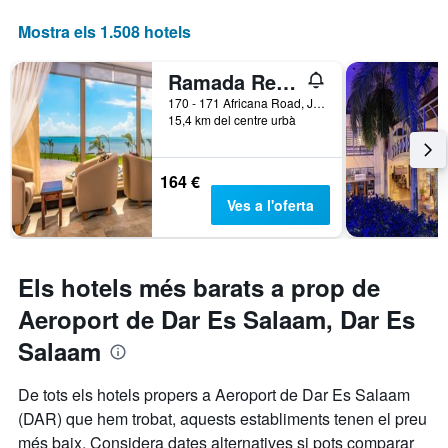
X
que
Mostra els 1.508 hotels
mostra
el
Ramada Resort by Wyndham Dar es Salaam
nombre
de
170 - 171 Africana Road, Jangwani Beach, Dar Es Salaam, Tanzània
15,4 km del centre urbà
dies
abans
de
l'estada
164 €
El
Ves a l'oferta
gràfic
té
1
eix
Els hotels més barats a prop de
Y
que
Aeroport de Dar Es Salaam, Dar Es
mostra
Salaam
el
preu
mitjà
De tots els hotels propers a Aeroport de Dar Es Salaam
d'una
(DAR) que hem trobat, aquests establiments tenen el preu
habitació
més baix. Considera dates alternatives si pots comparar