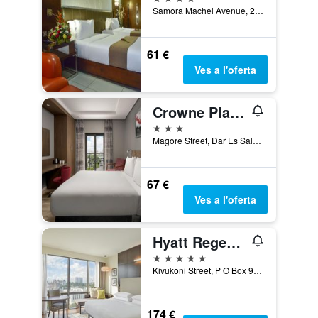
Samora Machel Avenue, 2, Dar Es Salaam, Tanzània
61 €
Ves a l'oferta
Crowne Plaza DAR Es Salaam By IHG
3 estrelles
Magore Street, Dar Es Salaam, Tanzània
67 €
Ves a l'oferta
Hyatt Regency Dar Es Salaam, The Kilimanjaro
5 estrelles
Kivukoni Street, P O Box 9574, Dar Es Salaam, Tanzània
174 €