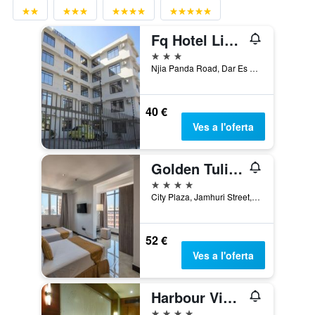
Fq Hotel Limited
3 estrelles
Njia Panda Road, Dar Es Salaam, Tanzània
40 €
Ves a l'oferta
Golden Tulip Dar Es Salaam City Center Hotel
4 estrelles
City Plaza, Jamhuri Street, Dar Es Salaam, Tanzània
52 €
Ves a l'oferta
Harbour View Suites
4 estrelles