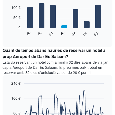
té
Bar
Chart
1
graphic.
100 €
chart
with
eix
7
X
50 €
bars.
que
mostra
0
El
els
dc.
dj.
dv.
ds.
dg.
dl.
dt.
següent
End
mesos.
of
quadre
El
interactive
mostra
chart
gràfic
el
Quant de temps abans hauries de reservar un hotel a
té
preu
prop Aeroport de Dar Es Salaam?
1
mitjà
eix
Estalvia reservant un hotel com a mínim 32 dies abans de viatjar
d'una
Y
cap a Aeroport de Dar Es Salaam. El preu més baix trobat en
habitació
que
reservar amb 32 dies d'antelació va ser de 26 € per nit.
cada
mostra
dia
el
240 €
de
preu
la
Line
Chart
mitjà
graphic.
setmana
chart
d'una
with
160 €
El
habitació
90
gràfic
data
té
points.
1
80 €