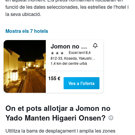
funció de les dates seleccionades, les estrelles de l'hotel i
la seva ubicació.
Mostra els 7 hotels
Jomon no Yado Manten
3 estrelles
Excel·lent 8,4
812-33, Koseda, Yakushima, Japó
1,4 km del centre urbà
155 €
Ves a l'oferta
On et pots allotjar a Jomon no
Yado Manten Higaeri Onsen?
Utilitza la barra de desplaçament i amplia les zones