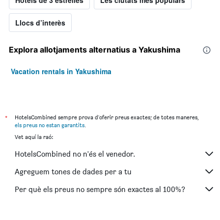
Hotels de 3 estrelles
Les ciutats més populars
Llocs d’interès
Explora allotjaments alternatius a Yakushima
Vacation rentals in Yakushima
*
HotelsCombined sempre prova d'oferir preus exactes; de totes maneres,
els preus no estan garantits
.
Vet aquí la raó:
HotelsCombined no n'és el venedor.
Agreguem tones de dades per a tu
Per què els preus no sempre són exactes al 100%?