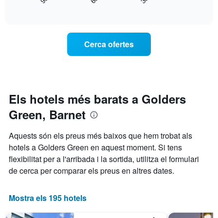
mostra
End
d'una
El
of
com
habitació
interactive
gràfic
varia
per
chart
té
el
a
1
preu
aquesta
Cerca ofertes
eix
d'una
nit,
X
habitació
trobat
que
a
en
mostra
mesura
els
les
que
darrers
categories
s'acosta
3
Els hotels més barats a Golders
d'hotel
la
dies
per
Green, Barnet
data
estrelles.
de
El
l'estada
Aquests són els preus més baixos que hem trobat als
gràfic
El
hotels a Golders Green en aquest moment. Si tens
té
gràfic
1
flexibilitat per a l'arribada i la sortida, utilitza el formulari
té
eix
1
de cerca per comparar els preus en altres dates.
Y
eix
que
X
mostra
que
Mostra els 195 hotels
el
mostra
preu
el