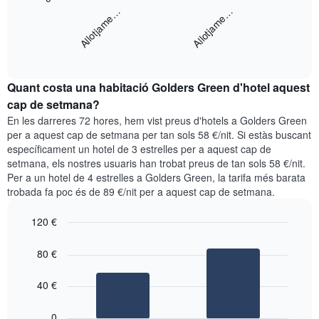
X
següent
Allotjame…
Allotjame…
que
gràfic
mostra
mostra
els
End
el
dies
of
preu
interactive
de
mitjà
chart
la
Quant costa una habitació Golders Green d'hotel aquest
d'una
setmana.
habitació
cap de setmana?
El
per
En les darreres 72 hores, hem vist preus d'hotels a Golders Green
gràfic
a
per a aquest cap de setmana per tan sols 58 €/nit. Si estàs buscant
té
aquesta
específicament un hotel de 3 estrelles per a aquest cap de
1
nit
eix
setmana, els nostres usuaris han trobat preus de tan sols 58 €/nit.
segons
Y
Per a un hotel de 4 estrelles a Golders Green, la tarifa més barata
les
que
trobada fa poc és de 89 €/nit per a aquest cap de setmana.
cerques
mostra
dels
el
120 €
últims
preu
3
Bar
Chart
mitjà
graphic.
dies,
chart
80 €
d'una
with
agregat
habitació
2
per
bars.
40 €
puntuació
d'estrelles
El
0
El