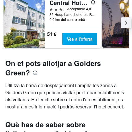
Central Hotel Golders Green
mitjà
nombre
d'una
de
3 estrelles
Acceptable 4,0
habitació
dies
35 Hoop Lane, Londres, Regne Unit
per
9,9 km del centre urbà
abans
a
de
aquest
l'estada
51 €
cap
El
Ves a l'oferta
de
gràfic
setmana,
té
trobat
1
en
eix
On et pots allotjar a Golders
els
Y
que
Green?
darrers
mostra
3
el
Utilitza la barra de desplaçament i amplia les zones a
dies
preu
Golders Green que penses visitar per trobar establiments
mitjà
d'una
als voltants. En fer clic sobre el nom d'un establiment, es
habitació
mostrarà més informació i podràs reservar l'hotel concret.
Què has de saber sobre