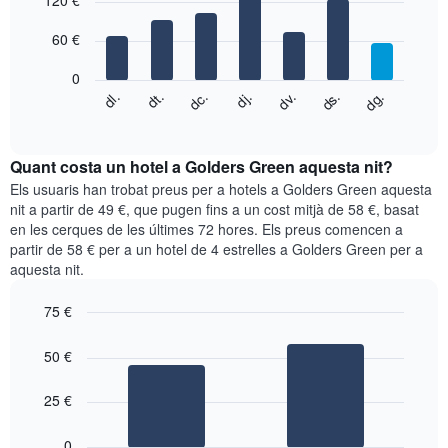
120 €
té
with
1
7
eix
60 €
bars.
X
que
0
El
mostra
dc.
dj.
dv.
ds.
dg.
dl.
dt.
següent
End
els
of
quadre
mesos.
interactive
mostra
chart
El
el
Quant costa un hotel a Golders Green aquesta nit?
gràfic
preu
Els usuaris han trobat preus per a hotels a Golders Green aquesta
té
mitjà
nit a partir de 49 €, que pugen fins a un cost mitjà de 58 €, basat
1
d'una
eix
en les cerques de les últimes 72 hores. Els preus comencen a
habitació
Y
partir de 58 € per a un hotel de 4 estrelles a Golders Green per a
cada
que
aquesta nit.
dia
mostra
de
el
75 €
la
preu
setmana
Bar
Chart
mitjà
graphic.
chart
El
50 €
d'una
with
gràfic
habitació
2
té
bars.
25 €
1
eix
El
0