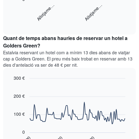
següent
Allotjame…
Allotjame…
gràfic
gràfic
té
mostra
1
End
el
eix
of
preu
interactive
X
mitjà
chart
que
Quant de temps abans hauries de reservar un hotel a
d'una
mostra
habitació
Golders Green?
les
per
categories
Estalvia reservant un hotel com a mínim 13 dies abans de viatjar
a
d'hotels
cap a Golders Green. El preu més baix trobat en reservar amb 13
aquest
per
dies d'antelació va ser de 48 € per nit.
cap
estrelles.
de
El
300 €
setmana
gràfic
trobat
Line
Chart
té
graphic.
chart
en
1
with
200 €
els
eix
90
darrers
data
Y
3
points.
que
100 €
dies,
mostra
agregat
El
el
per
següent
preu
0
puntuació
gràfic
mitjà
90
60
30
d'estrelles