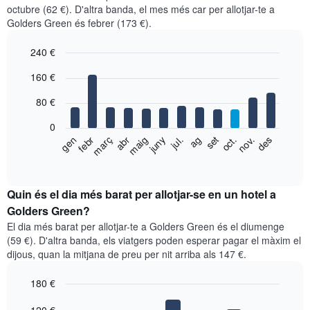
octubre (62 €). D'altra banda, el mes més car per allotjar-te a
Golders Green és febrer (173 €).
240 €
Bar
Chart
160 €
graphic.
chart
with
80 €
12
bars.
0
El
gen
febr
març
abr
maig
juny
jul.
ag
set
oct.
nov.
des
següent
End
of
gràfic
interactive
mostra
chart
el
Quin és el dia més barat per allotjar-se en un hotel a
preu
Golders Green?
mitjà
El dia més barat per allotjar-te a Golders Green és el diumenge
d'una
(59 €). D'altra banda, els viatgers poden esperar pagar el màxim el
habitació
dijous, quan la mitjana de preu per nit arriba als 147 €.
per
mesos
180 €
El
gràfic
Bar
Chart
graphic.
chart