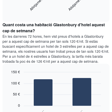
Allotjame…
Allotjame…
gràfic
mostra
mostra
els
End
el
dies
of
preu
interactive
de
mitjà
chart
la
Quant costa una habitació Glastonbury d'hotel aquest
d'una
setmana.
habitació
cap de setmana?
El
per
En les darreres 72 hores, hem vist preus d'hotels a Glastonbury
gràfic
a
per a aquest cap de setmana per tan sols 120 €/nit. Si estàs
té
aquesta
buscant específicament un hotel de 3 estrelles per a aquest cap de
1
nit
eix
setmana, els nostres usuaris han trobat preus de tan sols 120 €/nit.
segons
Y
Per a un hotel de 4 estrelles a Glastonbury, la tarifa més barata
les
que
trobada fa poc és de 126 €/nit per a aquest cap de setmana.
cerques
mostra
dels
el
150 €
últims
preu
3
Bar
Chart
mitjà
graphic.
dies,
chart
100 €
d'una
with
agregat
habitació
2
per
bars.
50 €
puntuació
d'estrelles
El
0
El
següent
gràfic