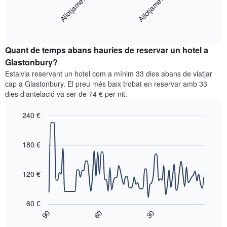
Allotjame…
Allotjame…
gràfic
té
mostra
1
End
el
eix
of
preu
interactive
X
mitjà
chart
que
Quant de temps abans hauries de reservar un hotel a
d'una
mostra
habitació
Glastonbury?
les
per
categories
Estalvia reservant un hotel com a mínim 33 dies abans de viatjar
a
d'hotels
cap a Glastonbury. El preu més baix trobat en reservar amb 33
aquest
per
dies d'antelació va ser de 74 € per nit.
cap
estrelles.
de
El
240 €
setmana
gràfic
trobat
Line
Chart
té
graphic.
chart
en
1
with
180 €
els
eix
90
darrers
data
Y
3
points.
que
120 €
dies,
mostra
agregat
El
el
per
següent
preu
60 €
puntuació
gràfic
mitjà
90
60
30
d'estrelles
mostra
End
d'una
El
of
com