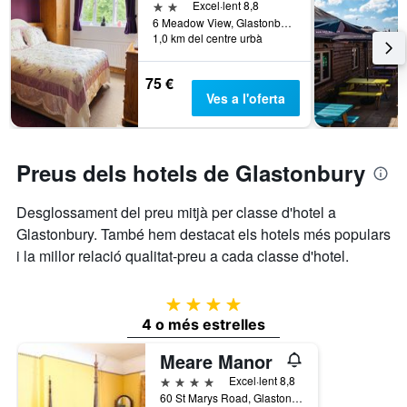
d'una
de
2 estrelles
Excel·lent 8,8
habitació
dies
6 Meadow View, Glastonbury, Regne Unit
per
1,0 km del centre urbà
abans
a
de
aquest
l'estada
75 €
cap
El
Ves a l'oferta
de
gràfic
setmana,
té
trobat
1
en
eix
Preus dels hotels de Glastonbury
els
Y
que
darrers
Desglossament del preu mitjà per classe d'hotel a
mostra
3
el
Glastonbury. També hem destacat els hotels més populars
dies
preu
i la millor relació qualitat-preu a cada classe d'hotel.
mitjà
d'una
habitació
4 estrelles
4 o més estrelles
Meare Manor
4 estrelles
Excel·lent 8,8
60 St Marys Road, Glastonbury, Regne Unit