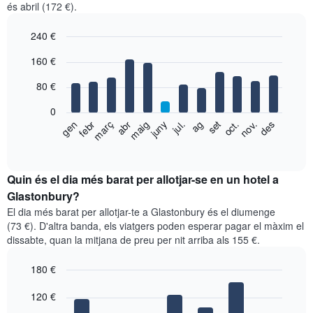
és abril (172 €).
240 €
Bar
Chart
160 €
graphic.
chart
with
80 €
12
bars.
0
El
gen
febr
març
abr
maig
juny
jul.
ag
set
oct.
nov.
des
següent
End
of
gràfic
interactive
mostra
chart
el
Quin és el dia més barat per allotjar-se en un hotel a
preu
Glastonbury?
mitjà
El dia més barat per allotjar-te a Glastonbury és el diumenge
d'una
(73 €). D'altra banda, els viatgers poden esperar pagar el màxim el
habitació
dissabte, quan la mitjana de preu per nit arriba als 155 €.
per
mesos
180 €
El
gràfic
Bar
Chart
graphic.
120 €
té
chart
with
1