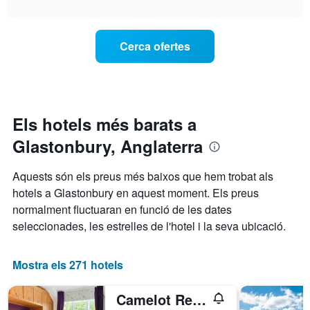
habitació
interactive
gràfic
varia
per
chart
té
el
a
1
preu
aquesta
Cerca ofertes
eix
d'una
nit,
X
habitació
trobat
que
a
en
mostra
mesura
els
les
que
darrers
categories
s'acosta
3
Els hotels més barats a
d'hotel
la
dies
per
Glastonbury, Anglaterra
data
estrelles.
de
El
l'estada
Aquests són els preus més baixos que hem trobat als
gràfic
El
hotels a Glastonbury en aquest moment. Els preus
té
gràfic
1
normalment fluctuaran en funció de les dates
té
eix
1
seleccionades, les estrelles de l'hotel i la seva ubicació.
Y
eix
que
X
mostra
que
Mostra els 271 hotels
el
mostra
preu
el
Camelot Retreat
mitjà
nombre