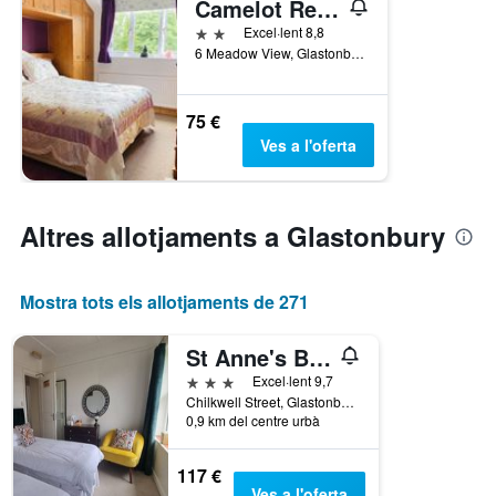
Camelot Retreat
2 estrelles
Excel·lent 8,8
6 Meadow View, Glastonbury, Regne Unit
75 €
Ves a l'oferta
Altres allotjaments a Glastonbury
Mostra tots els allotjaments de 271
St Anne's B&B
3 estrelles
Excel·lent 9,7
Chilkwell Street, Glastonbury, Regne Unit
0,9 km del centre urbà
117 €
Ves a l'oferta