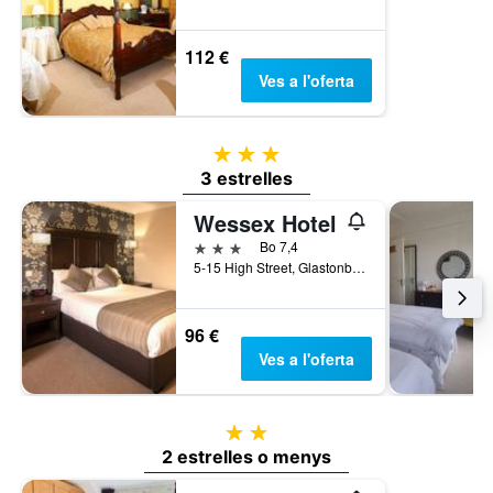
112 €
Ves a l'oferta
3 estrelles
3 estrelles
Wessex Hotel
3 estrelles
Bo 7,4
5-15 High Street, Glastonbury, Regne Unit
96 €
Ves a l'oferta
2 estrelles
2 estrelles o menys