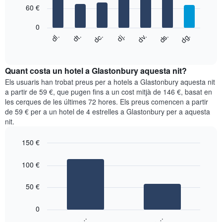
7
eix
60 €
bars.
X
que
0
El
mostra
dc.
dj.
dv.
ds.
dg.
dl.
dt.
següent
End
els
of
quadre
mesos.
interactive
mostra
chart
El
el
Quant costa un hotel a Glastonbury aquesta nit?
gràfic
preu
Els usuaris han trobat preus per a hotels a Glastonbury aquesta nit
té
mitjà
a partir de 59 €, que pugen fins a un cost mitjà de 146 €, basat en
1
d'una
eix
les cerques de les últimes 72 hores. Els preus comencen a partir
habitació
Y
de 59 € per a un hotel de 4 estrelles a Glastonbury per a aquesta
cada
que
nit.
dia
mostra
de
el
150 €
la
preu
setmana
Bar
Chart
mitjà
graphic.
chart
El
100 €
d'una
with
gràfic
habitació
2
té
bars.
50 €
1
eix
El
0
X
següent
que