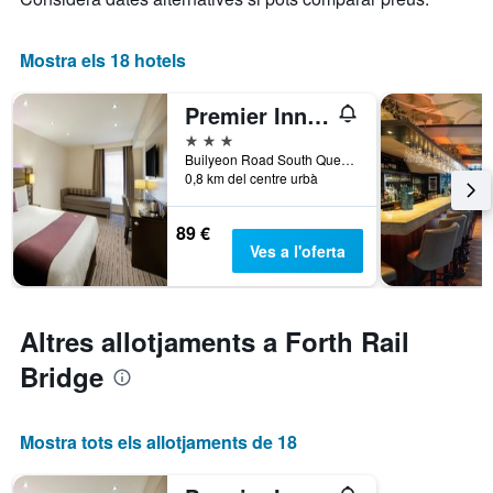
Mostra els 18 hotels
Premier Inn Edinburgh - South Queensferry
3 estrelles
Builyeon Road South Queensferry, South Queensferry, Regne Unit
0,8 km del centre urbà
89 €
Ves a l'oferta
Altres allotjaments a Forth Rail
Bridge
Mostra tots els allotjaments de 18