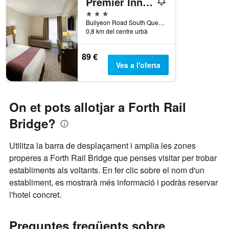
Premier Inn Edinburgh - South Queensferry
3 estrelles
Builyeon Road South Queensferry, South Queensferry, Regne Unit
0,8 km del centre urbà
89 €
Ves a l'oferta
On et pots allotjar a Forth Rail
Bridge?
Utilitza la barra de desplaçament i amplia les zones
properes a Forth Rail Bridge que penses visitar per trobar
establiments als voltants. En fer clic sobre el nom d'un
establiment, es mostrarà més informació i podràs reservar
l'hotel concret.
Preguntes freqüents sobre