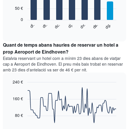
with
eix
7
X
50 €
bars.
que
mostra
0
El
els
dc.
dj.
dv.
ds.
dg.
dl.
dt.
següent
End
mesos.
of
quadre
El
interactive
mostra
chart
gràfic
el
Quant de temps abans hauries de reservar un hotel a
té
preu
prop Aeroport de Eindhoven?
1
mitjà
eix
Estalvia reservant un hotel com a mínim 23 dies abans de viatjar
d'una
Y
cap a Aeroport de Eindhoven. El preu més baix trobat en reservar
habitació
que
amb 23 dies d'antelació va ser de 46 € per nit.
cada
mostra
dia
el
240 €
de
preu
la
Line
Chart
mitjà
graphic.
setmana
chart
d'una
with
160 €
El
habitació
90
gràfic
data
té
points.
1
80 €
eix
El
X
següent