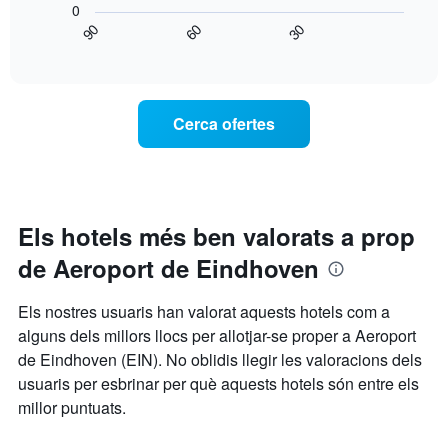
que
0
gràfic
mostra
90
60
30
mostra
End
els
of
com
interactive
dies
varia
chart
de
el
la
preu
Cerca ofertes
setmana.
d'una
El
habitació
gràfic
a
té
mesura
1
que
eix
s'acosta
Els hotels més ben valorats a prop
Y
la
que
de Aeroport de Eindhoven
data
mostra
de
el
l'estada
Els nostres usuaris han valorat aquests hotels com a
preu
El
mitjà
alguns dels millors llocs per allotjar-se proper a Aeroport
gràfic
d'una
de Eindhoven (EIN). No oblidis llegir les valoracions dels
té
habitació
1
usuaris per esbrinar per què aquests hotels són entre els
eix
millor puntuats.
X
que