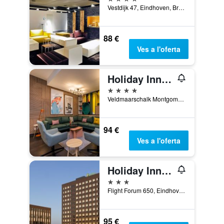
Vestdijk 47, Eindhoven, Brabant Septentrional, Països Baixos
88 €
Ves a l'oferta
Holiday Inn Eindhoven Centre
4 estrelles
Veldmaarschalk Montgomerylaan1, Eindhoven, Brabant Septentrional, Països Baixos
94 €
Ves a l'oferta
Holiday Inn Eindhoven Airport By IHG
3 estrelles
Flight Forum 650, Eindhoven, Brabant Septentrional, Països Baixos
95 €