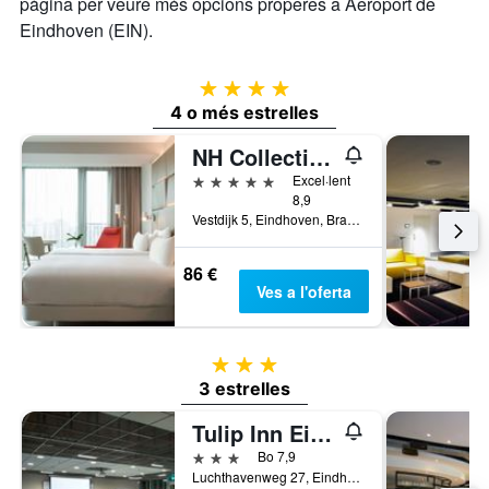
pàgina per veure més opcions properes a Aeroport de
Eindhoven (EIN).
4 estrelles
4 o més estrelles
NH Collection Eindhoven Centre
5 estrelles
Excel·lent
8,9
Vestdijk 5, Eindhoven, Brabant Septentrional, Països Baixos
86 €
Ves a l'oferta
3 estrelles
3 estrelles
Tulip Inn Eindhoven Airport
3 estrelles
Bo 7,9
Luchthavenweg 27, Eindhoven, Brabant Septentrional, Països Baixos