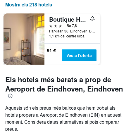
mostra
Mostra els 218 hotels
el
nombre
Boutique Hotel Sycamore At Villapark
de
dies
3 estrelles
Bo 7,8
abans
Parklaan 36, Eindhoven, Brabant Septentrional, Països Baixos
de
1,1 km del centre urbà
l'estada
El
91 €
gràfic
Ves a l'oferta
té
1
eix
Y
Els hotels més barats a prop de
que
mostra
Aeroport de Eindhoven, Eindhoven
el
preu
mitjà
d'una
Aquests són els preus més baixos que hem trobat als
habitació
hotels propers a Aeroport de Eindhoven (EIN) en aquest
moment. Considera dates alternatives si pots comparar
preus.