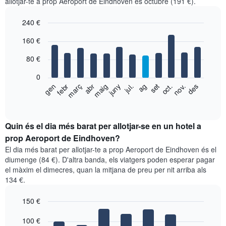
allotjar-te a prop Aeroport de Eindhoven és octubre (191 €).
240 €
Bar
Chart
160 €
graphic.
chart
with
80 €
12
bars.
0
El
gen
febr
març
abr
maig
juny
jul.
ag
set
oct.
nov.
des
següent
End
of
gràfic
interactive
mostra
chart
el
Quin és el dia més barat per allotjar-se en un hotel a
preu
prop Aeroport de Eindhoven?
mitjà
El dia més barat per allotjar-te a prop Aeroport de Eindhoven és el
d'una
diumenge (84 €). D'altra banda, els viatgers poden esperar pagar
habitació
el màxim el dimecres, quan la mitjana de preu per nit arriba als
per
134 €.
mesos
El
150 €
gràfic
té
Bar
Chart
1
graphic.
100 €
chart