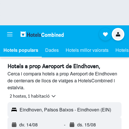
Hotels populars
Dades
Hotels millor valorats
Hotels
Hotels a prop Aeroport de Eindhoven,
Cerca i compara hotels a prop Aeroport de Eindhoven
de centenars de llocs de viatges a HotelsCombined i
estalvia.
2 hostes, 1 habitació
Eindhoven, Països Baixos - Eindhoven (EIN)
dv. 14/08
-
ds. 15/08