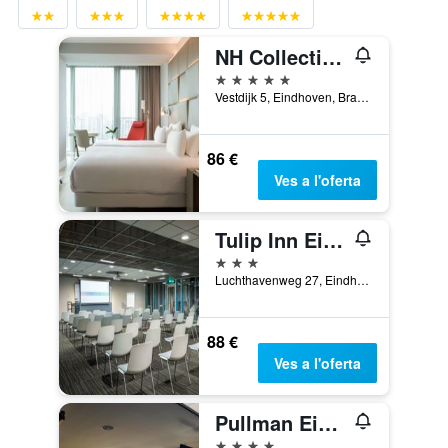
NH Collection Eindhoven Centre
5 estrelles
Vestdijk 5, Eindhoven, Brabant Septentrional, Països Baixos
86 €
Ves a l'oferta
Tulip Inn Eindhoven Airport
3 estrelles
Luchthavenweg 27, Eindhoven, Brabant Septentrional, Països Baixos
88 €
Ves a l'oferta
Pullman Eindhoven Cocagne
4 estrelles