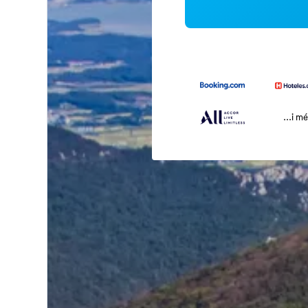
...i m