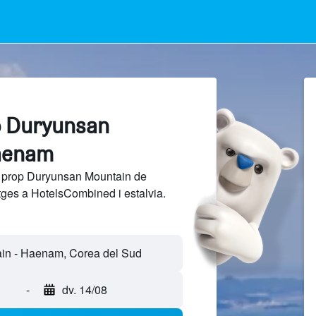
p Duryunsan
aenam
a prop Duryunsan Mountain de
tges a HotelsCombined i estalvia.
-
dv. 14/08