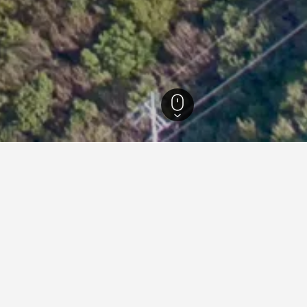
m-do
2.034
Haenam
43
Duryunsan Mountain
ents sobre l'allotjament a 
entre de la ciutat de Madrid?
ar a prop de Centre de la ciutat de Madrid amb bones recomanac