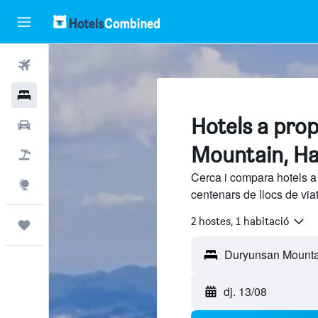
Vols
Hotels
Hotels a pro
Cotxes
Mountain, H
Vol+hotel
Cerca i compara hotels 
Explore
centenars de llocs de via
2 hostes, 1 habitació
Viatges
dj. 13/08