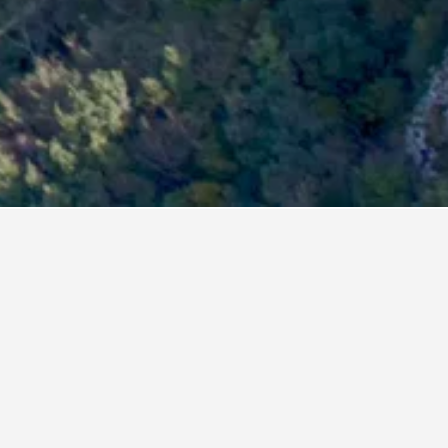
Duryunsan Mountain
ions, que té una puntuació de 8,1 i 10.602