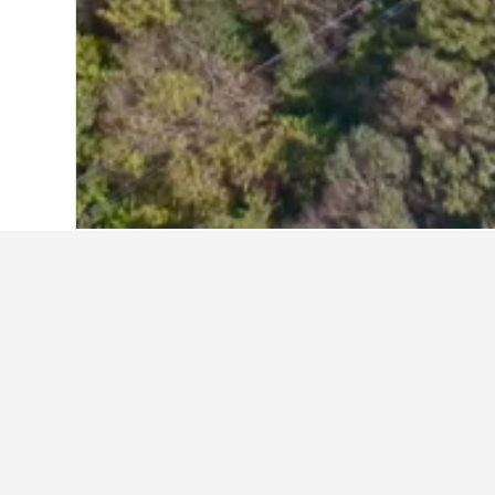
Home
Corea del Sud
39.583
Jeollana
Preguntes freqü
Quin hotel bo hi ha a prop de C
Generator Madrid és un hotel popul