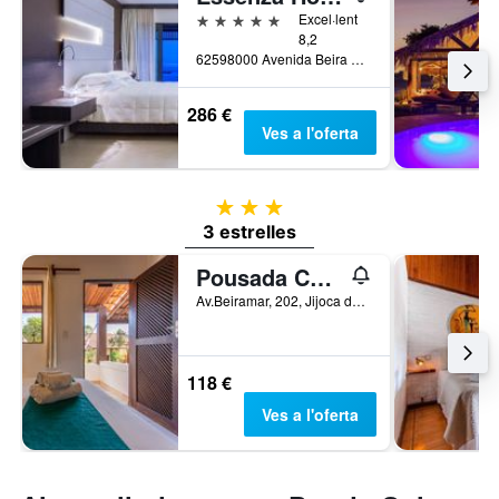
5 estrelles
Excel·lent
8,2
62598000 Avenida Beira Mar Jericoacoara, Brazil, Jijoca de Jericoacoara, Brasil
286 €
Ves a l'oferta
3 estrelles
3 estrelles
Pousada Capitao Thomaz
Av.Beiramar, 202, Jijoca de Jericoacoara, Brasil
118 €
Ves a l'oferta