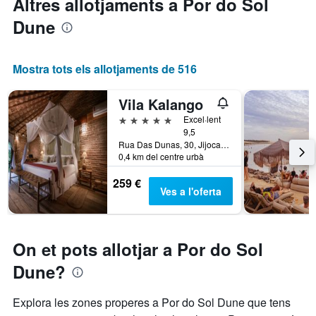
Altres allotjaments a Por do Sol
Dune
Mostra tots els allotjaments de 516
Vila Kalango
5 estrelles
Excel·lent
9,5
Rua Das Dunas, 30, Jijoca de Jericoacoara, Brasil
0,4 km del centre urbà
259 €
Ves a l'oferta
On et pots allotjar a Por do Sol
Dune?
Explora les zones properes a Por do Sol Dune que tens