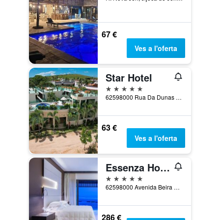
67 €
Ves a l'oferta
Star Hotel
5 estrelles
62598000 Rua Da Dunas Jijoca De Jericoacoara, Jijoca de Jericoacoara, Brasil
63 €
Ves a l'oferta
Essenza Hotel
5 estrelles
62598000 Avenida Beira Mar Jericoacoara, Brazil, Jijoca de Jericoacoara, Brasil
286 €