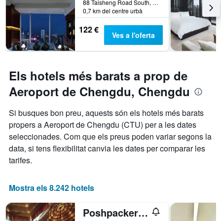
88 Taisheng Road South, Chengdu, Xina
abans
0,7 km del centre urbà
de
l'estada
122 €
El
Ves a l'oferta
gràfic
té
1
eix
Els hotels més barats a prop de
Y
que
Aeroport de Chengdu, Chengdu
mostra
el
Si busques bon preu, aquests són els hotels més barats
preu
propers a Aeroport de Chengdu (CTU) per a les dates
mitjà
d'una
seleccionades. Com que els preus poden variar segons la
habitació
data, si tens flexibilitat canvia les dates per comparar les
tarifes.
Mostra els 8.242 hotels
Poshpacker - Chengdu Flipflop Hostel