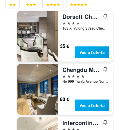
Dorsett Chengdu
4 estrelles
168 Xi Yulong Street, Chengdu, Xina
35 €
Ves a l'oferta
Chengdu Marriott Hotel Financial Centre
5 estrelles
No 999 Tianfu Avenue North, High-Tech Zone, Chengdu, Xina
83 €
Ves a l'oferta
Intercontinental Hotels Chengdu Global Center By IHG
4 estrelles