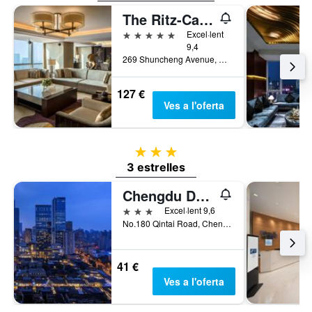
The Ritz-Carlton, Chengdu
5 estrelles
Excel·lent
9,4
269 Shuncheng Avenue, Qingyang District, Chengdu, Xina
127 €
Ves a l'oferta
3 estrelles
3 estrelles
Chengdu Dreams-Travel Wenjun Mansion Hotel
3 estrelles
Excel·lent 9,6
No.180 Qintai Road, Chengdu, Xina
41 €
Ves a l'oferta