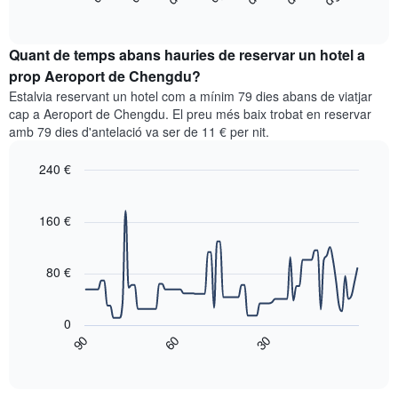
següent
End
els
of
Y
quadre
mesos.
interactive
que
mostra
chart
El
mostra
el
Quant de temps abans hauries de reservar un hotel a
gràfic
el
preu
prop Aeroport de Chengdu?
té
preu
mitjà
1
Estalvia reservant un hotel com a mínim 79 dies abans de viatjar
mitjà
d'una
eix
cap a Aeroport de Chengdu. El preu més baix trobat en reservar
d'una
habitació
Y
amb 79 dies d'antelació va ser de 11 € per nit.
habitació
cada
que
doble
dia
mostra
en
240 €
de
el
els
la
Line
Chart
preu
últims
graphic.
setmana
chart
mitjà
3
with
160 €
El
d'una
90
dies
gràfic
habitació
data
té
points.
1
80 €
eix
El
X
següent
que
0
gràfic
mostra
90
60
30
mostra
End
els
of
com
interactive
dies
varia
chart
de
el