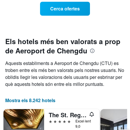
la
preu
Cerca ofertes
setmana.
d'una
El
habitació
gràfic
a
té
mesura
1
que
eix
s'acosta
Els hotels més ben valorats a prop
Y
la
que
de Aeroport de Chengdu
data
mostra
de
el
l'estada
Aquests establiments a Aeroport de Chengdu (CTU) es
preu
El
mitjà
troben entre els més ben valorats pels nostres usuaris. No
gràfic
d'una
oblidis llegir les valoracions dels usuaris per esbrinar per
té
habitació
1
què aquests hotels són entre els millor puntuats.
eix
X
que
Mostra els 8.242 hotels
mostra
el
The St. Regis Chengdu
nombre
de
5 estrelles
Excel·lent
dies
9,0