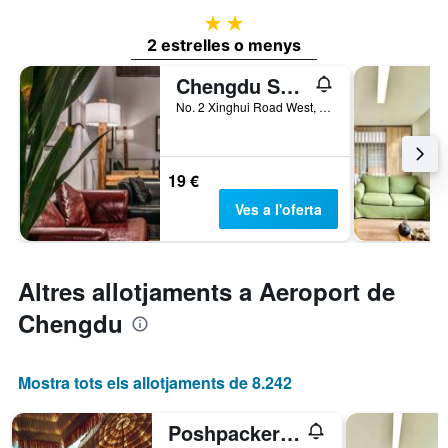
2 estrelles
2 estrelles o menys
Chengdu Sonderia Hostel&Bar-Lazybones
No. 2 Xinghui Road West, Chengdu, Xina
19 €
Ves a l'oferta
Altres allotjaments a Aeroport de
Chengdu
Mostra tots els allotjaments de 8.242
Poshpacker - Chengdu Flipflop Hostel