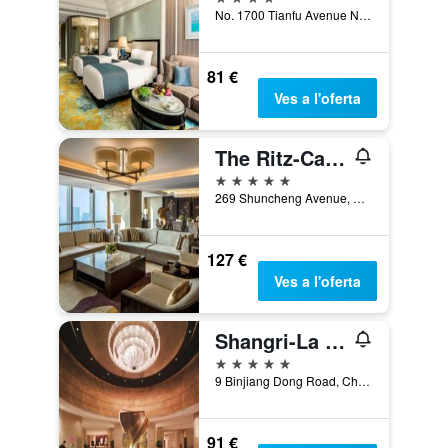
No. 1700 Tianfu Avenue North, Chengdu, Xina
81 €
Ves a l'oferta
The Ritz-Carlton, Chengdu
5 estrelles
269 Shuncheng Avenue, Qingyang District, Chengdu, Xina
127 €
Ves a l'oferta
Shangri-La Chengdu
5 estrelles
9 Binjiang Dong Road, Chengdu, Xina
91 €