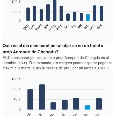
120 €
graphic.
3
chart
with
dies,
60 €
12
agregat
bars.
per
0
puntuació
El
gen
febr
març
abr
maig
juny
jul.
ag
set
oct.
nov.
des
d'estrelles
següent
End
El
of
gràfic
gràfic
interactive
mostra
chart
té
el
Quin és el dia més barat per allotjar-se en un hotel a
1
preu
prop Aeroport de Chengdu?
eix
mitjà
X
El dia més barat per allotjar-te a prop Aeroport de Chengdu és el
d'una
que
dissabte (18 €). D'altra banda, els viatgers poden esperar pagar el
habitació
mostra
màxim el dimarts, quan la mitjana de preu per nit arriba als 100 €.
per
les
mesos
categories
120 €
El
d'hotel
gràfic
Bar
Chart
per
graphic.
80 €
té
chart
estrelles.
with
1
El
7
eix
40 €
gràfic
bars.
X
té
que
0
1
El
mostra
dc.
dj.
dv.
ds.
dg.
dl.
dt.
eix