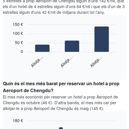
5 estrelles a prop Aeroport de Chengdu siguin d'uns 142 €/nit, que
els d'un hotel de 4 estrelles siguin d'uns 64 €/nit i que els d'un de 3
estrelles siguin d'uns 42 €/nit de mitjana durant tot l'any.
150 €
Bar
Chart
100 €
graphic.
chart
with
50 €
3
bars.
0
Allotja…
Allotja…
Allotja…
El
següent
End
of
gràfic
interactive
mostra
chart
el
Quin és el mes més barat per reservar un hotel a prop
preu
Aeroport de Chengdu?
mitjà
El mes més econòmic per reservar un hotel a prop Aeroport de
d'una
Chengdu és octubre (46 €). D'altra banda, el mes més car per
habitació
allotjar-te a prop Aeroport de Chengdu és maig (145 €).
doble
en
180 €
els
últims
Bar
Chart