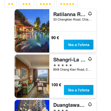
Ratilanna Riverside Spa Resort
33 Changklan Road, Chiang Mai, Tailàndia
90 €
Ves a l'oferta
Shangri-La Chiang Mai
5 estrelles
89/8 Chang Klan Road, Chiang Mai, Tailàndia
100 €
Ves a l'oferta
Duangtawan Hotel Chiang Mai
4 estrelles