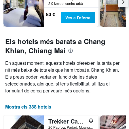
a
2,0 km del centre urbà
de
aquest
l'estada
83 €
cap
El
Ves a l'oferta
de
gràfic
setmana,
té
trobat
1
en
eix
Els hotels més barats a Chang
els
Y
que
Khlan, Chiang Mai
darrers
mostra
3
el
En aquest moment, aquests hotels ofereixen la tarifa per
dies
preu
nit més baixa de tots els que hem trobat a Chang Khlan.
mitjà
d'una
Els preus poden variar en funció de les dates
habitació
seleccionades, així que, si tens flexibilitat, utilitza el
formulari de cerca per veure més opcions.
Mostra els 388 hotels
Trekker Camp Chiang Mai - Hostel
20 Paprow, Padad, Muang, Chiang Mai, Tailàndia