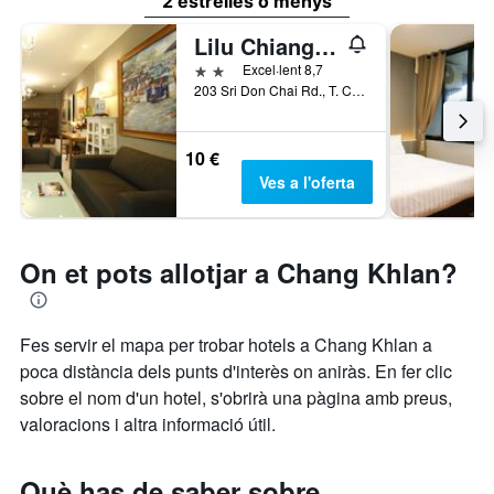
2 estrelles o menys
Lilu Chiangmai
2 estrelles
Excel·lent 8,7
203 Sri Don Chai Rd., T. Changklan, Chiang Mai, Tailàndia
10 €
Ves a l'oferta
On et pots allotjar a Chang Khlan?
Fes servir el mapa per trobar hotels a Chang Khlan a
poca distància dels punts d'interès on aniràs. En fer clic
sobre el nom d'un hotel, s'obrirà una pàgina amb preus,
valoracions i altra informació útil.
Què has de saber sobre