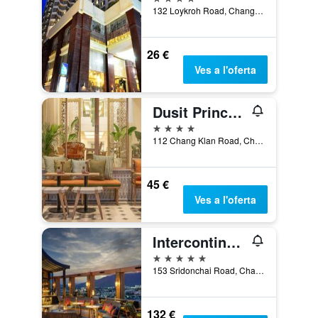
132 Loykroh Road, Chang-Klan, Muang, Chiang Mai, Tailàndia
26 €
Ves a l'oferta
Dusit Princess Chiang Mai
4 estrelles
112 Chang Klan Road, Chiang Mai, Tailàndia
45 €
Ves a l'oferta
Intercontinental Hotels Chiang Mai The Mae Ping By IHG
5 estrelles
153 Sridonchai Road, Chang Klan, Chiang Mai, Tailàndia
132 €