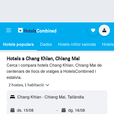
Hotels populars
Dades
Hotels millor valorats
Hotels
Hotels a Chang Khlan, Chiang Mai
Cerca i compara hotels Chang Khlan, Chiang Mai de
centenars de llocs de viatges a HotelsCombined i
estalvia.
2 hostes, 1 habitació
Chang Khlan - Chiang Mai, Tailàndia
ds. 15/08
-
dg. 16/08