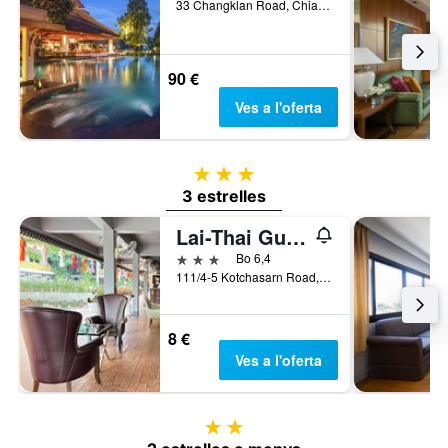
33 Changklan Road, Chiang Mai, Tailàndia
90 €
Ves a l'oferta
3 estrelles
3 estrelles
Lai-Thai Guest House
3 estrelles
Bo 6,4
111/4-5 Kotchasarn Road, Chiang Mai, Tailàndia
8 €
Ves a l'oferta
2 estrelles