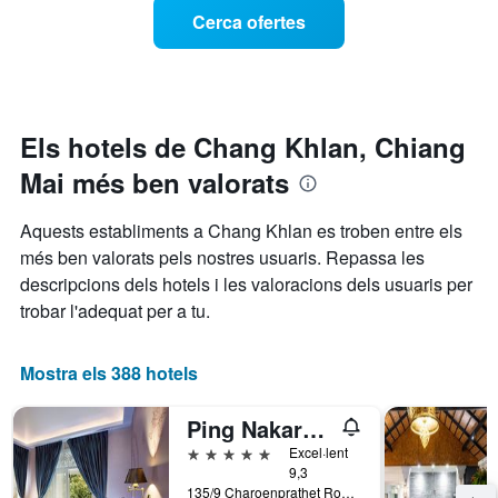
1
preu
aquesta
Cerca ofertes
eix
d'una
nit,
X
habitació
trobat
que
a
en
mostra
mesura
els
les
que
darrers
categories
s'acosta
3
Els hotels de Chang Khlan, Chiang
d'hotel
la
dies
per
Mai més ben valorats
data
estrelles.
de
El
l'estada
Aquests establiments a Chang Khlan es troben entre els
gràfic
El
més ben valorats pels nostres usuaris. Repassa les
té
gràfic
1
descripcions dels hotels i les valoracions dels usuaris per
té
eix
1
trobar l'adequat per a tu.
Y
eix
que
X
mostra
que
Mostra els 388 hotels
el
mostra
preu
el
Ping Nakara Boutique Hotel & Spa
mitjà
nombre
d'una
de
5 estrelles
Excel·lent
habitació
dies
9,3
per
135/9 Charoenprathet Road, Chiang Mai, Tailàndia
abans