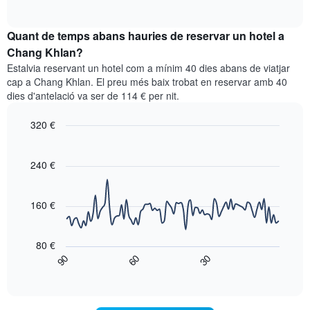
eix
of
preu
interactive
X
mitjà
chart
que
Quant de temps abans hauries de reservar un hotel a
d'una
mostra
habitació
Chang Khlan?
les
per
categories
Estalvia reservant un hotel com a mínim 40 dies abans de viatjar
a
d'hotels
cap a Chang Khlan. El preu més baix trobat en reservar amb 40
aquest
per
dies d'antelació va ser de 114 € per nit.
cap
estrelles.
de
El
320 €
setmana
gràfic
trobat
Line
Chart
té
graphic.
chart
en
1
with
240 €
els
eix
90
darrers
data
Y
3
points.
que
160 €
dies,
mostra
agregat
El
el
per
següent
preu
80 €
puntuació
gràfic
mitjà
90
60
30
d'estrelles
mostra
End
d'una
El
of
com
habitació
interactive
gràfic
varia
per
chart
té
el
a