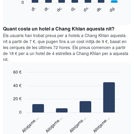
que
0
El
mostra
dc.
dj.
dv.
ds.
dg.
dl.
dt.
següent
End
els
of
quadre
mesos.
interactive
mostra
chart
El
el
Quant costa un hotel a Chang Khlan aquesta nit?
gràfic
preu
Els usuaris han trobat preus per a hotels a Chang Khlan aquesta
té
mitjà
nit a partir de 7 €, que pugen fins a un cost mitjà de 9 €, basat en
1
d'una
eix
les cerques de les últimes 72 hores. Els preus comencen a partir
habitació
Y
de 18 € per a un hotel de 4 estrelles a Chang Khlan per a aquesta
cada
que
nit.
dia
mostra
de
el
60 €
la
preu
setmana
Bar
Chart
mitjà
graphic.
chart
El
40 €
d'una
with
gràfic
habitació
4
té
bars.
20 €
1
eix
El
0
X
següent
Allotjame…
Allotjame…
Allotjame…
Allotjame…
que
gràfic
mostra
mostra
els
End
el