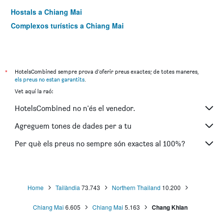
Hostals a Chiang Mai
Complexos turístics a Chiang Mai
*
HotelsCombined sempre prova d'oferir preus exactes; de totes maneres,
els preus no estan garantits
.
Vet aquí la raó:
HotelsCombined no n'és el venedor.
Agreguem tones de dades per a tu
Per què els preus no sempre són exactes al 100%?
Home
Tailàndia
73.743
Northern Thailand
10.200
Chiang Mai
6.605
Chiang Mai
5.163
Chang Khlan