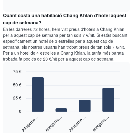
dies
of
preu
interactive
de
mitjà
chart
la
Quant costa una habitació Chang Khlan d'hotel aquest
d'una
setmana.
habitació
cap de setmana?
El
per
En les darreres 72 hores, hem vist preus d'hotels a Chang Khlan
gràfic
a
per a aquest cap de setmana per tan sols 7 €/nit. Si estàs buscant
té
aquesta
específicament un hotel de 3 estrelles per a aquest cap de
1
nit
eix
setmana, els nostres usuaris han trobat preus de tan sols 7 €/nit.
segons
Y
Per a un hotel de 4 estrelles a Chang Khlan, la tarifa més barata
les
que
trobada fa poc és de 23 €/nit per a aquest cap de setmana.
cerques
mostra
dels
el
75 €
últims
preu
3
Bar
Chart
mitjà
graphic.
dies,
chart
50 €
d'una
with
agregat
habitació
4
per
bars.
25 €
puntuació
d'estrelles
El
0
El
següent
Allotjame…
Allotjame…
Allotjame…
Allotjame…
gràfic
gràfic
té
mostra
1
End
el