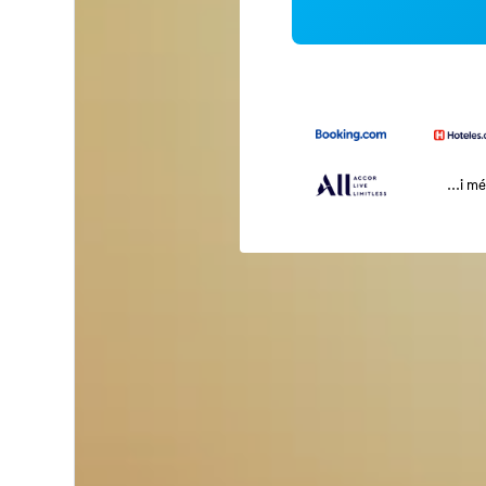
...i m