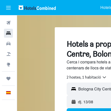
Hotel
Vols
Hotels
Hotels a prop
Cotxes
Centre, Bolo
Vol+hotel
Cerca i compara hotels a
Explore
centenars de llocs de via
2 hostes, 1 habitació
Viatges
Català
dj. 13/08