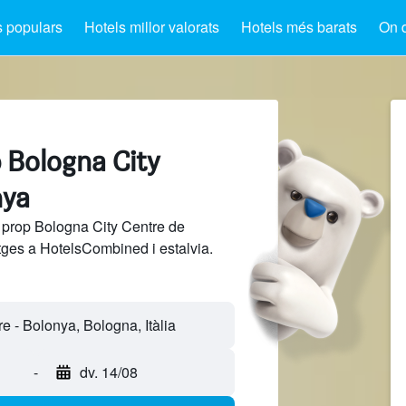
s populars
Hotels millor valorats
Hotels més barats
On 
 Bologna City
nya
 prop Bologna City Centre de
tges a HotelsCombined i estalvia.
-
dv. 14/08