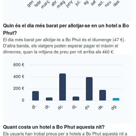
El
gen
febr
març
abr
maig
juny
jul.
ag
set
oct.
nov.
des
d'estrelles
següent
End
El
of
gràfic
gràfic
interactive
mostra
chart
té
el
Quin és el dia més barat per allotjar-se en un hotel a Bo
1
preu
Phut?
eix
mitjà
X
El dia més barat per allotjar-te a Bo Phut és el diumenge (47 €).
d'una
que
D'altra banda, els viatgers poden esperar pagar el màxim el
habitació
mostra
dimecres, quan la mitjana de preu per nit arriba als 460 €.
per
les
mesos
categories
600 €
El
d'hotel
gràfic
Bar
Chart
per
graphic.
400 €
té
chart
estrelles.
with
1
El
7
eix
200 €
gràfic
bars.
X
té
que
0
1
El
mostra
dc.
dj.
dv.
ds.
dg.
dl.
dt.
eix
següent
End
els
of
Y
quadre
mesos.
interactive
que
mostra
chart
El
mostra
el
Quant costa un hotel a Bo Phut aquesta nit?
gràfic
el
preu
Els usuaris han trobat preus per a hotels a Bo Phut aquesta nit a
té