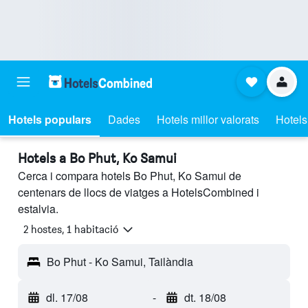
Hotels populars
Dades
Hotels millor valorats
Hotels
Hotels a Bo Phut, Ko Samui
Cerca i compara hotels Bo Phut, Ko Samui de
centenars de llocs de viatges a HotelsCombined i
estalvia.
2 hostes, 1 habitació
Bo Phut - Ko Samui, Tailàndia
dl. 17/08
-
dt. 18/08