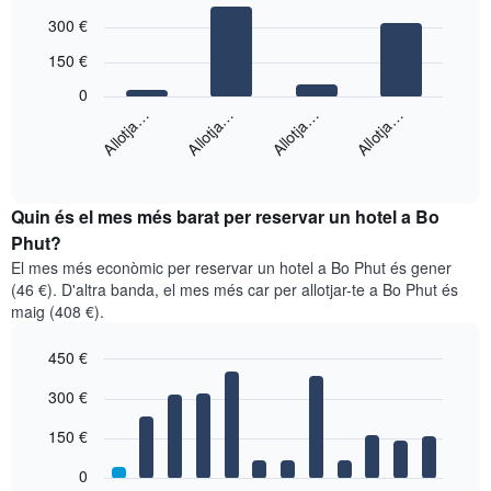
Bar
Chart
300 €
graphic.
chart
with
150 €
4
bars.
0
Allotja…
Allotja…
Allotja…
Allotja…
El
següent
End
of
gràfic
interactive
mostra
chart
el
Quin és el mes més barat per reservar un hotel a Bo
preu
Phut?
mitjà
El mes més econòmic per reservar un hotel a Bo Phut és gener
d'una
(46 €). D'altra banda, el mes més car per allotjar-te a Bo Phut és
habitació
maig (408 €).
doble
en
450 €
els
últims
Bar
Chart
300 €
graphic.
3
chart
with
dies,
150 €
12
agregat
bars.
per
0
puntuació