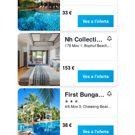
33 €
Ves a l'oferta
Nh Collection Samui Peace Resort
178 Moo 1, Bophut Beach, Ko Samui, Tailàndia
153 €
Ves a l'oferta
First Bungalow Beach Resort
3 estrelles
4/6 Moo 3, Chaweng Beach, Ko Samui, Tailàndia
38 €
Ves a l'oferta