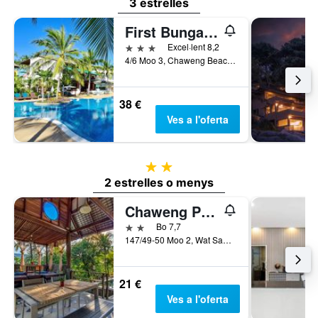
3 estrelles
First Bungalow Beach Resort
3 estrelles
Excel·lent 8,2
4/6 Moo 3, Chaweng Beach, Ko Samui, Tailàndia
38 €
Ves a l'oferta
2 estrelles
2 estrelles o menys
Chaweng Park Place
2 estrelles
Bo 7,7
147/49-50 Moo 2, Wat Sawang, Ko Samui, Tailàndia
21 €
Ves a l'oferta