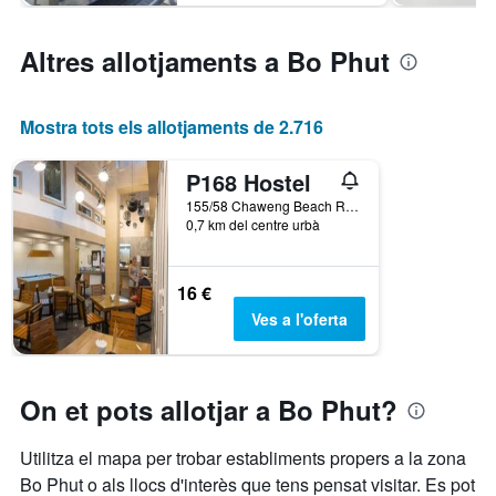
Altres allotjaments a Bo Phut
Mostra tots els allotjaments de 2.716
P168 Hostel
155/58 Chaweng Beach Rd. Moo2 Bophut, Ko Samui, Tailàndia
0,7 km del centre urbà
16 €
Ves a l'oferta
On et pots allotjar a Bo Phut?
Utilitza el mapa per trobar establiments propers a la zona
Bo Phut o als llocs d'interès que tens pensat visitar. Es pot