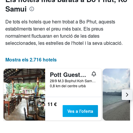
Y
que
Samui
darrers
mostra
3
el
De tots els hotels que hem trobat a Bo Phut, aquests
dies
preu
establiments tenen el preu més baix. Els preus
mitjà
d'una
normalment fluctuaran en funció de les dates
habitació
seleccionades, les estrelles de l'hotel i la seva ubicació.
Mostra els 2.716 hotels
Pott Guesthouse
28/9 M.3 Bophut Koh Samui, Ko Samui, Tailàndia
0,8 km del centre urbà
11 €
Ves a l'oferta