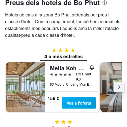
Preus dels hotels de Bo Phut
Hotels ubicats a la zona Bo Phut ordenats per preu i
classe d'hotel. Com a complement, també hem marcat els
establiments més populars i aquells amb la millor relació
qualitat-preu a cada classe d'hotel.
4 estrelles
4 o més estrelles
Melia Koh Samui
5 estrelles
Excel·lent
9,0
83 Moo 5, Choeng Mon Beach, Bo Phut, Ko Samui, Tailàndia
156 €
Ves a l'oferta
3 estrelles