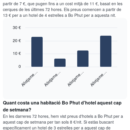
preu
mitjà
partir de 7 €, que pugen fins a un cost mitjà de 11 €, basat en les
1
mitjà
d'una
eix
cerques de les últimes 72 hores. Els preus comencen a partir de
d'una
habitació
Y
13 € per a un hotel de 4 estrelles a Bo Phut per a aquesta nit.
habitació
cada
que
doble
dia
mostra
30 €
en
de
el
els
Bar
la
Chart
preu
graphic.
chart
últims
setmana
20 €
mitjà
with
3
El
d'una
4
dies
gràfic
bars.
10 €
habitació
té
1
El
0
eix
següent
Allotjame…
Allotjame…
Allotjame…
Allotjame…
X
gràfic
que
mostra
mostra
End
el
els
of
preu
interactive
dies
mitjà
chart
de
Quant costa una habitació Bo Phut d'hotel aquest cap
d'una
la
habitació
de setmana?
setmana.
per
En les darreres 72 hores, hem vist preus d'hotels a Bo Phut per a
El
a
aquest cap de setmana per tan sols 8 €/nit. Si estàs buscant
gràfic
aquesta
específicament un hotel de 3 estrelles per a aquest cap de
té