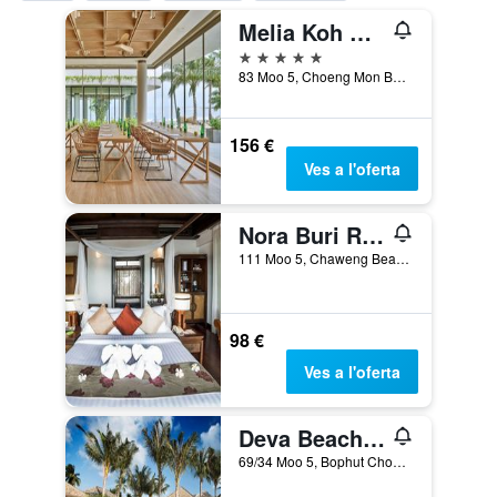
Melia Koh Samui
5 estrelles
83 Moo 5, Choeng Mon Beach, Bo Phut, Ko Samui, Tailàndia
156 €
Ves a l'oferta
Nora Buri Resort & Spa
111 Moo 5, Chaweng Beach, Bophut, Ko Samui, Tailàndia
98 €
Ves a l'oferta
Deva Beach Resort Samui
69/34 Moo 5, Bophut Choeng Mon Beach, Ko Samui, Tailàndia