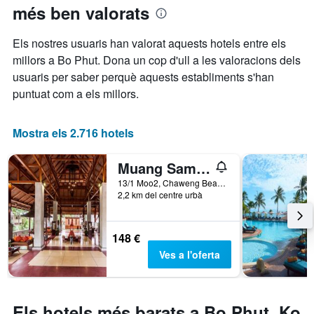
per
més ben valorats
data
estrelles.
de
El
l'estada
Els nostres usuaris han valorat aquests hotels entre els
gràfic
El
millors a Bo Phut. Dona un cop d'ull a les valoracions dels
té
gràfic
1
usuaris per saber perquè aquests establiments s'han
té
eix
1
puntuat com a els millors.
Y
eix
que
X
mostra
que
Mostra els 2.716 hotels
el
mostra
preu
el
Muang Samui Spa Resort
mitjà
nombre
d'una
de
13/1 Moo2, Chaweng Beach, Bophut, Ko Samui, Tailàndia
habitació
2,2 km del centre urbà
dies
per
abans
a
de
aquest
l'estada
148 €
cap
El
Ves a l'oferta
de
gràfic
setmana,
té
trobat
1
en
eix
Els hotels més barats a Bo Phut, Ko
els