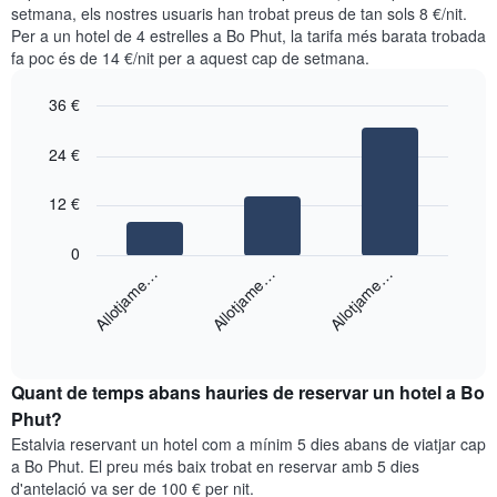
nit
setmana, els nostres usuaris han trobat preus de tan sols 8 €/nit.
1
segons
eix
Per a un hotel de 4 estrelles a Bo Phut, la tarifa més barata trobada
les
Y
fa poc és de 14 €/nit per a aquest cap de setmana.
cerques
que
dels
mostra
36 €
últims
el
3
Bar
Chart
preu
graphic.
dies,
chart
24 €
mitjà
with
agregat
d'una
3
per
bars.
12 €
habitació
puntuació
d'estrelles
El
0
El
següent
Allotjame…
Allotjame…
Allotjame…
gràfic
gràfic
té
mostra
1
End
el
eix
of
preu
interactive
X
mitjà
chart
que
Quant de temps abans hauries de reservar un hotel a Bo
d'una
mostra
habitació
Phut?
les
per
categories
Estalvia reservant un hotel com a mínim 5 dies abans de viatjar cap
a
d'hotels
a Bo Phut. El preu més baix trobat en reservar amb 5 dies
aquest
per
d'antelació va ser de 100 € per nit.