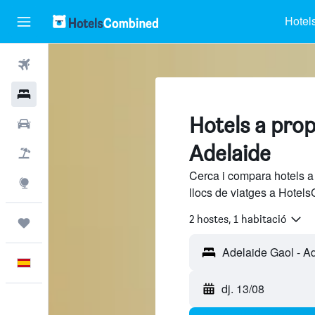
Hotel
Vols
Hotels
Hotels a prop
Cotxes
Adelaide
Vol+hotel
Cerca i compara hotels a
Explore
llocs de viatges a Hotels
2 hostes, 1 habitació
Viatges
Català
dj. 13/08