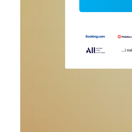
...i m