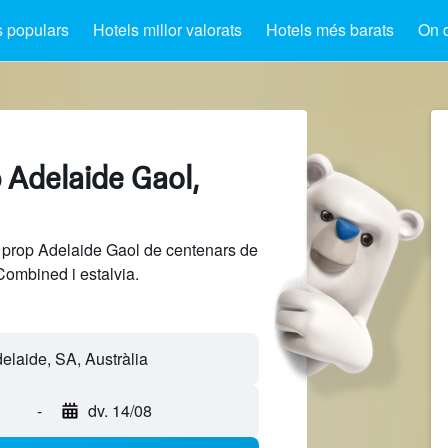
s populars
Hotels millor valorats
Hotels més barats
On 
 Adelaide Gaol,
 prop Adelaide Gaol de centenars de
Combined i estalvia.
-
dv. 14/08