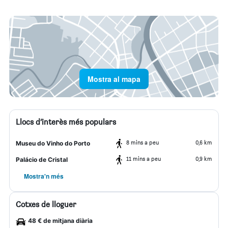
Mostra al mapa
Llocs d’interès més populars
8 mins a peu
0,6 km
Museu do Vinho do Porto
11 mins a peu
0,9 km
Palácio de Cristal
Mostra'n més
Cotxes de lloguer
48 € de mitjana diària