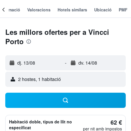
Informació
Valoracions
Hotels similars
Ubicació
PMF
Les millors ofertes per a Vincci
Porto
dj. 13/08
-
dv. 14/08
2 hostes, 1 habitació
62 €
Habitació doble, tipus de llit no
especificat
per nit amb impostos