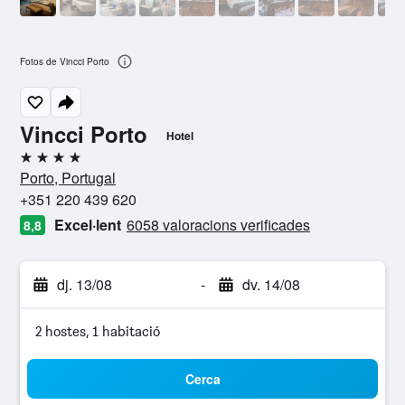
Fotos de Vincci Porto
Vincci Porto
Hotel
4 estrelles
Porto, Portugal
+351 220 439 620
Excel·lent
6058 valoracions verificades
8,8
dj. 13/08
-
dv. 14/08
2 hostes, 1 habitació
Cerca