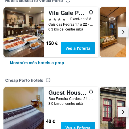
Hotels closest to Vincci Porto
Vila Gale Porto Ribeira
4 estrelles
Excel·lent 8,8
Cais das Pedras 17 a 22 - Lordelo do Ouro e Massarelos, Porto, Porto, Portugal
0,3 km del centre urbà
150 €
Ves a l'oferta
Mostra'm més hotels a prop
Cheap Porto hotels
Guest House Estrela
Rua Ferreira Cardoso 24, Porto, Porto, Portugal
3,0 km del centre urbà
40 €
Ves a l'oferta