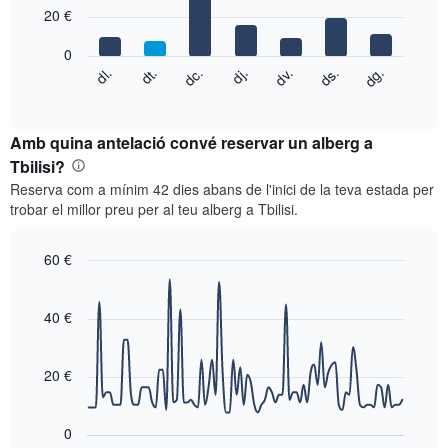
7
eix
20 €
bars.
X
que
0
El
mostra
dg.
dj.
dl.
dv.
dt.
ds.
dc.
següent
End
els
of
quadre
mesos.
interactive
mostra
chart
El
el
Amb quina antelació convé reservar un alberg a
gràfic
preu
Tbilisi?
té
mitjà
1
Reserva com a mínim 42 dies abans de l'inici de la teva estada per
d'una
eix
trobar el millor preu per al teu alberg a Tbilisi.
habitació
Y
cada
que
dia
60 €
mostra
de
el
Line
Chart
la
graphic.
chart
preu
setmana
with
40 €
mitjà
El
90
d'una
data
gràfic
habitació
points.
té
20 €
1
El
eix
següent
X
0
gràfic
que