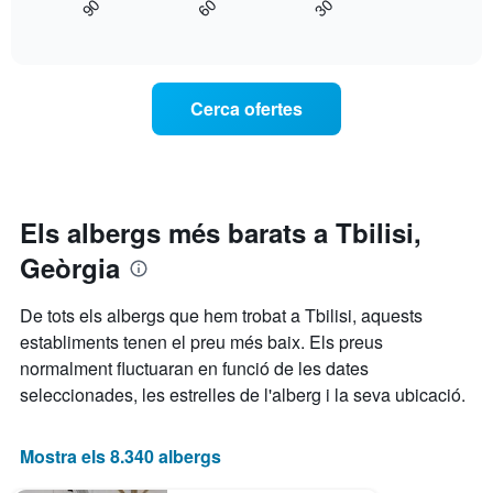
30
60
90
mostra
End
mostra
of
com
els
interactive
varia
chart
dies
el
de
preu
la
Cerca ofertes
d'una
setmana.
habitació
El
a
gràfic
mesura
té
que
1
s'acosta
Els albergs més barats a Tbilisi,
eix
la
Y
Geòrgia
data
que
de
mostra
l'estada
el
De tots els albergs que hem trobat a Tbilisi, aquests
El
preu
establiments tenen el preu més baix. Els preus
gràfic
mitjà
normalment fluctuaran en funció de les dates
té
d'una
1
habitació
seleccionades, les estrelles de l'alberg i la seva ubicació.
eix
X
que
Mostra els 8.340 albergs
mostra
el