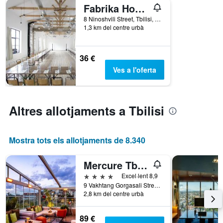
Fabrika Hostel & Suites - Hostel
nombre
de
8 Ninoshvili Street, Tbilisi, Geòrgia
1,3 km del centre urbà
dies
abans
de
l'estada
36 €
El
Ves a l'oferta
gràfic
té
1
eix
Altres allotjaments a Tbilisi
Y
que
mostra
Mostra tots els allotjaments de 8.340
el
preu
mitjà
Mercure Tbilisi Old Town
d'una
4 estrelles
Excel·lent 8,9
habitació
9 Vakhtang Gorgasali Street, Tbilisi, Geòrgia
2,8 km del centre urbà
89 €