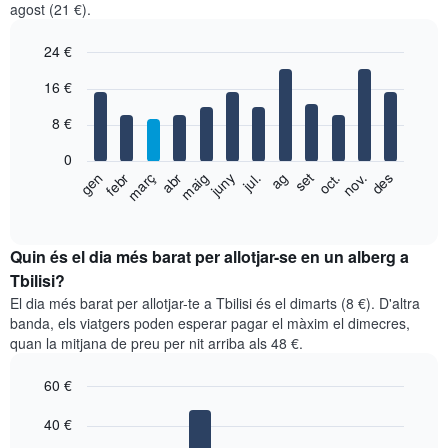
agost (21 €).
24 €
Bar
Chart
16 €
graphic.
chart
with
8 €
12
bars.
0
El
febr
maig
ag
nov.
gen
abr
jul.
oct.
març
juny
set
des
següent
End
of
gràfic
interactive
mostra
chart
el
Quin és el dia més barat per allotjar-se en un alberg a
preu
Tbilisi?
mitjà
El dia més barat per allotjar-te a Tbilisi és el dimarts (8 €). D'altra
d'una
banda, els viatgers poden esperar pagar el màxim el dimecres,
habitació
quan la mitjana de preu per nit arriba als 48 €.
per
mesos
60 €
El
gràfic
Bar
Chart
graphic.
40 €
té
chart
with
1