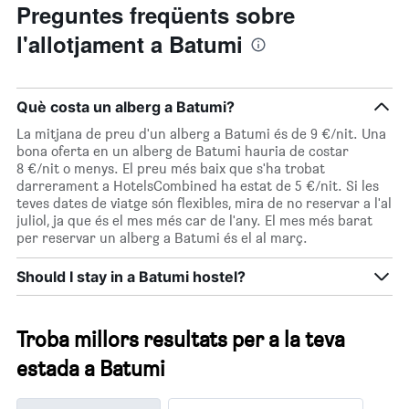
mitjà
Preguntes freqüents sobre
d'una
l'allotjament a Batumi
habitació
Què costa un alberg a Batumi?
La mitjana de preu d'un alberg a Batumi és de 9 €/nit. Una
bona oferta en un alberg de Batumi hauria de costar
8 €/nit o menys. El preu més baix que s'ha trobat
darrerament a HotelsCombined ha estat de 5 €/nit. Si les
teves dates de viatge són flexibles, mira de no reservar a l'al
juliol, ja que és el mes més car de l'any. El mes més barat
per reservar un alberg a Batumi és el al març.
Should I stay in a Batumi hostel?
Troba millors resultats per a la teva
estada a Batumi