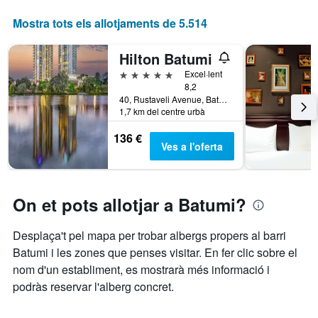
setmana
El
Mostra tots els allotjaments de 5.514
gràfic
té
1
Hilton Batumi
eix
5 estrelles
Excel·lent
X
8,2
que
40, Rustaveli Avenue, Batumi, Geòrgia
mostra
1,7 km del centre urbà
els
dies
136 €
Ves a l'oferta
de
la
setmana.
El
On et pots allotjar a Batumi?
gràfic
té
1
Desplaça't pel mapa per trobar albergs propers al barri
eix
Batumi i les zones que penses visitar. En fer clic sobre el
Y
nom d'un establiment, es mostrarà més informació i
que
mostra
podràs reservar l'alberg concret.
el
preu