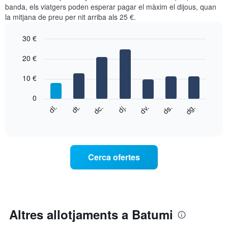
banda, els viatgers poden esperar pagar el màxim el dijous, quan
la mitjana de preu per nit arriba als 25 €.
30 €
Bar
Chart
graphic.
20 €
chart
with
7
10 €
bars.
0
El
dg.
dj.
dl.
dv.
dt.
ds.
dc.
següent
End
of
quadre
interactive
mostra
chart
el
preu
Cerca ofertes
mitjà
d'una
habitació
cada
dia
de
Altres allotjaments a Batumi
la