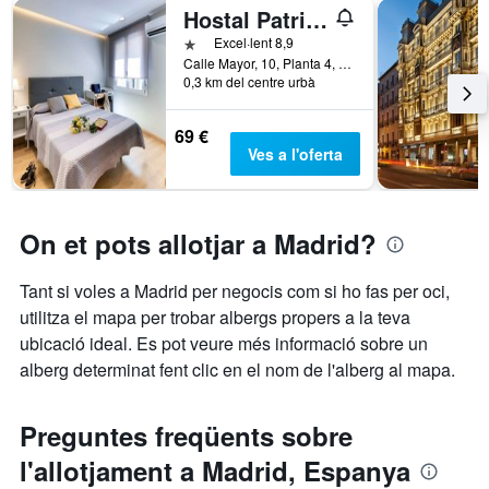
Hostal Patria Madrid
1 estrella
Excel·lent 8,9
Calle Mayor, 10, Planta 4, Madrid, Espanya
0,3 km del centre urbà
69 €
Ves a l'oferta
On et pots allotjar a Madrid?
Tant si voles a Madrid per negocis com si ho fas per oci,
utilitza el mapa per trobar albergs propers a la teva
ubicació ideal. Es pot veure més informació sobre un
alberg determinat fent clic en el nom de l'alberg al mapa.
Preguntes freqüents sobre
l'allotjament a Madrid, Espanya