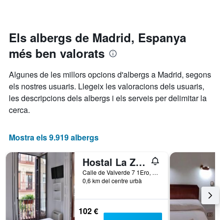
a
Y
mesura
que
que
mostra
s'acosta
Els albergs de Madrid, Espanya
que
la
mostren
més ben valorats
data
els
de
barris
l'estada
més
Algunes de les millors opcions d'albergs a Madrid, segons
El
populars
els nostres usuaris. Llegeix les valoracions dels usuaris,
gràfic
les descripcions dels albergs i els serveis per delimitar la
té
1
cerca.
eix
X
que
Mostra els 9.919 albergs
mostra
el
Hostal La Zona
nombre
de
Calle de Valverde 7 1Ero, Madrid, Espanya
0,6 km del centre urbà
dies
abans
de
l'estada
102 €
El