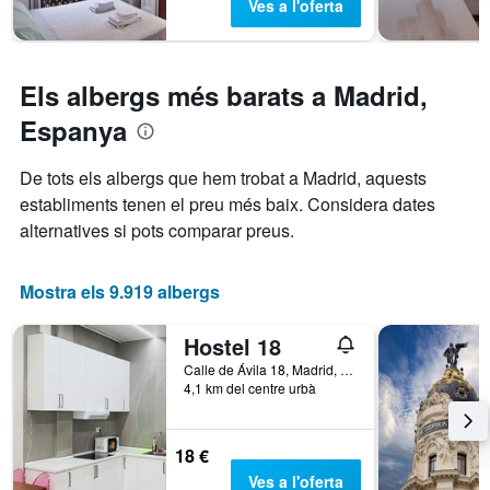
Ves a l'oferta
gràfic
té
1
eix
Els albergs més barats a Madrid,
Y
que
Espanya
mostra
el
De tots els albergs que hem trobat a Madrid, aquests
preu
establiments tenen el preu més baix. Considera dates
mitjà
d'una
alternatives si pots comparar preus.
habitació
Mostra els 9.919 albergs
Hostel 18
Calle de Ávila 18, Madrid, Espanya
4,1 km del centre urbà
18 €
Ves a l'oferta