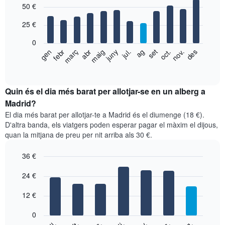
50 €
graphic.
chart
with
25 €
12
bars.
0
El
febr
maig
ag
nov.
gen
abr
jul.
oct.
juny
set
des
març
següent
End
of
gràfic
interactive
mostra
chart
el
Quin és el dia més barat per allotjar-se en un alberg a
preu
Madrid?
mitjà
El dia més barat per allotjar-te a Madrid és el diumenge (18 €).
d'una
D'altra banda, els viatgers poden esperar pagar el màxim el dijous,
habitació
quan la mitjana de preu per nit arriba als 30 €.
per
mesos
36 €
El
gràfic
Bar
Chart
graphic.
24 €
té
chart
with
1
7
eix
12 €
bars.
X
que
0
El
mostra