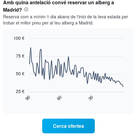
Amb quina antelació convé reservar un alberg a
d'una
la
habitació
Madrid?
setmana.
als
El
Reserva com a mínim 1 dia abans de l'inici de la teva estada per
barris
gràfic
trobar el millor preu per al teu alberg a Madrid.
més
té
populars
1
El
100 €
eix
gràfic
Line
Y
Chart
té
graphic.
chart
que
1
with
75 €
mostra
90
eix
el
data
X
preu
points.
que
50 €
mitjà
mostra
d'una
El
el
habitació
següent
preu
25 €
gràfic
mitjà
90
60
30
mostra
End
d'una
of
com
habitació
interactive
varia
chart
El
el
gràfic
preu
té
Cerca ofertes
d'una
1
habitació
eix