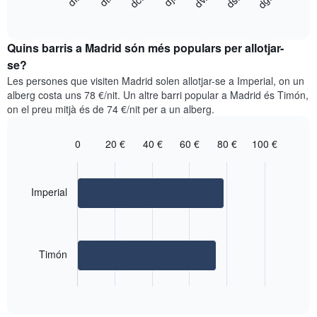
dg.
dj.
dl.
dv.
dt.
ds.
dc.
següent
End
els
of
quadre
mesos.
interactive
mostra
chart
El
el
Quins barris a Madrid són més populars per allotjar-
gràfic
preu
se?
té
mitjà
1
Les persones que visiten Madrid solen allotjar-se a Imperial, on un
d'una
eix
alberg costa uns 78 €/nit. Un altre barri popular a Madrid és Timón,
habitació
Y
on el preu mitjà és de 74 €/nit per a un alberg.
cada
que
dia
mostra
de
0
20 €
40 €
60 €
80 €
100 €
el
la
Bar
Chart
preu
graphic.
setmana
chart
mitjà
with
El
d'una
2
Imperial
gràfic
habitació
bars.
té
1
El
eix
següent
X
Timón
quadre
que
mostra
mostra
End
el
els
of
preu
interactive
dies
mitjà
chart
de